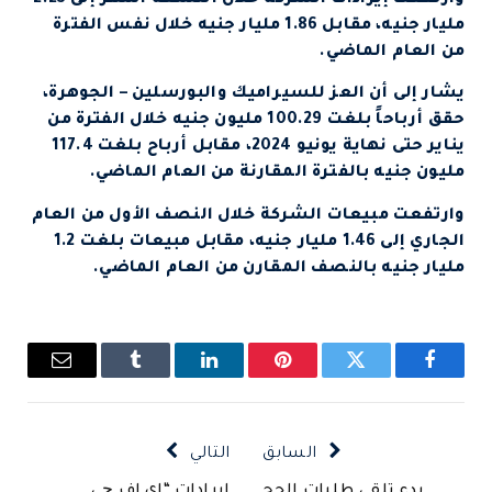
مليار جنيه، مقابل 1.86 مليار جنيه خلال نفس الفترة
من العام الماضي.
يشار إلى أن العز للسيراميك والبورسلين – الجوهرة،
حقق أرباحاً بلغت 100.29 مليون جنيه خلال الفترة من
يناير حتى نهاية يونيو 2024، مقابل أرباح بلغت 117.4
مليون جنيه بالفترة المقارنة من العام الماضي.
وارتفعت مبيعات الشركة خلال النصف الأول من العام
الجاري إلى 1.46 مليار جنيه، مقابل مبيعات بلغت 1.2
مليار جنيه بالنصف المقارن من العام الماضي.
فيسبوك
تويتر
بينتيريست
لينكدإن
Tumblr
البريد
الإلكتروني
السابق
التالي
بدء تلقي طلبات الحج
إيرادات “إي اف چي