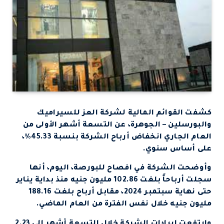
كشفت القوائم المالية لشركة العز للسيراميك
والبورسلين – الجوهرة، عن التسعة أشهر الأولى من
العام الجاري انخفاض أرباح الشركة بنسبة 45.33%،
على أساس سنوي.
وأوضحت الشركة في افصاح للبورصة، اليوم، أنها
سجلت أرباحاً بلغت 102.86 مليون جنيه منذ بداية يناير
حتى نهاية سبتمبر 2024، مقابل أرباح بلغت 188.16
مليون جنيه خلال نفس الفترة من العام الماضي.
وارتفعت إيرادات الشركة خلال التسعة أشهر إلى 2.23