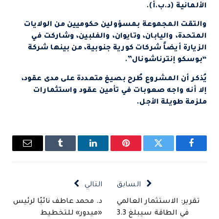
الألمانية (د.ب.أ).
والتقت المجموعة بمسؤولين حكوميين من الولايات
المتحدة، واليابان، وتايوان، والفلبين، وشاركت في
الزيارة أيضاً شركات كورية جنوبية، من بينها شركة
“بوسكو إنترناشونال”.
يُذكر أن المشروع طُرح بصيغ متعددة على مدى عقود،
إلا أنه واجه صعوبات في تأمين عقود واستثمارات
ملزمة طويلة الأجل.
فيسبوك
تويتر
بينتيريست
لينكدإن
Tumblr
البريد
الإلكتروني
السابق
التالي
تقرير: الاستثمار العالمي
د. محمد عاطف نائبًا لرئيس
في الطاقة سيبلغ 3.3
«ميدور» للتخطيط