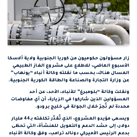
زار مسؤولون حكوميون من كوريا الجنوبية ولاية ألاسكا
الأسبوع الماضي، للاطلاع على مشروع الغاز الطبيعي
المسال هناك، بحسب ما نقلته وكالة أنباء “يونهاب”
عن وزارة التجارة والصناعة والطاقة الكورية الجنوبية.
ونقلت وكالة “بلومبرغ” للأنباء، الأحد، عن أحد
المسؤولين الذين شاركوا في الزيارة، أن أي مفاوضات
محددة لم تُجرَ خلال الجولة في خليج برودو.
ويسعى مؤيدو المشروع، الذي تُقدَّر تكلفته بـ44 مليار
دولار، إلى حشد الدعم والتمويل للمنشأة، التي تحظى
بدعم الرئيس الأميركي دونالد ترامب، وفق وكالة الأنباء