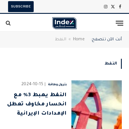
SUBSCRIBE
X
فيسبوك
الانستغرام
(Twitter)
أنت الآن تتصفح:
Home
»
النفط
النفط
2024-10-15
بترول وطاقة
النفط يهبط 3% مع
انحسار مخاوف تعطل
الإمدادات الإيرانية