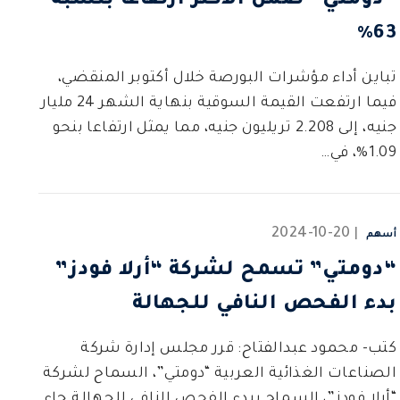
“دومتي” ضمن الأكثر ارتفاعاً بنسبة
63%
تباين أداء مؤشرات البورصة خلال أكتوبر المنقضي،
فيما ارتفعت القيمة السوقية بنهاية الشهر 24 مليار
جنيه، إلى 2.208 تريليون جنيه، مما يمثل ارتفاعا بنحو
1.09%، في…
2024-10-20
أسهم
“دومتي” تسمح لشركة “أرلا فودز”
بدء الفحص النافي للجهالة
كتب- محمود عبدالفتاح: قرر مجلس إدارة شركة
الصناعات الغذائية العربية “دومتي”، السماح لشركة
“أرلا فودز”، السماح ببدء الفحص النافي للجهالة.جاء