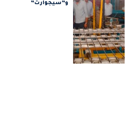
و”سيجوارت”