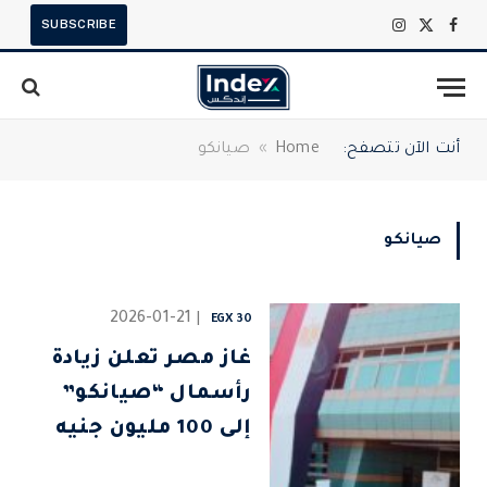
SUBSCRIBE
X
فيسبوك
الانستغرام
(Twitter)
أنت الآن تتصفح:
Home
»
صيانكو
صيانكو
2026-01-21
EGX 30
غاز مصر تعلن زيادة
رأسمال “صيانكو”
إلى 100 مليون جنيه