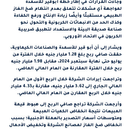
وجاءت القرارات في إطار خطة أبوقير للأسمدة
لمواجهة أي مشكلات تتعلق بعدم انتظام ضخ الغاز
الطبيعي مستقبلًا وأيضًا زيادة الإنتاج ورفع الكفاءة
وكذك الحد من الانبعاثات الكربونية والتحول نحو
صناعة صديقة البيئة والاستعداد لتطبيق ضريبية
الكربون في الاتحاد الأوروبي.
ويشار إلى أن أبو قير للأسمدة والصناعات الكيماوية،
حققت صافي ربح بلغ 1.28 مليار جنيه خلال الفترة من
يوليو حتى نهاية سبتمبر 2024، مقابل 1.98 مليار جنيه
ربح خلال الفترة المقارنة من العام المالي الماضي.
وتراجعت إيرادات الشركة خلال الربع الأول من العام
المالي الجاري إلى 3.62 مليار جنيه، مقارنة بـ4.33 مليار
جنيه خلال الربع المقارن من العام المالي الماضي.
وأرجعت الشركة تراجع صافي الربح إلى هبوط قيمة
المبيعات نتيجة انخفاض الكميات المبيعة
ومتوسطات أسعار التصدير بالعملة الأجنبية؛ بسبب
انخفاض ضخ الغاز لمصانع الشركة وتخفيض الأحمال