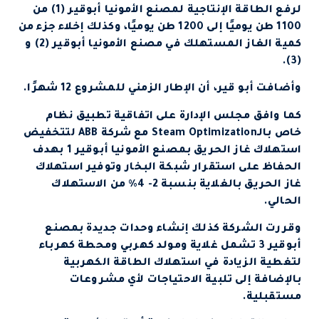
لرفع الطاقة الإنتاجية لمصنع الأمونيا أبوقير (1) من
1100 طن يوميًا إلى 1200 طن يوميًا، وكذلك إخلاء جزء من
كمية الغاز المستهلك في مصنع الأمونيا أبوقير (2) و
(3).
وأضافت أبو قير، أن الإطار الزمني للمشروع 12 شهرًا.
كما وافق مجلس الإدارة على اتفاقية تطبيق نظام
خاص بالـSteam Optimization مع شركة ABB لتتخفيض
استهلاك غاز الحريق بمصنع الأمونيا أبوقير 1 بهدف
الحفاظ على استقرار شبكة البخار وتوفير استهلاك
غاز الحريق بالغلاية بنسبة 2- 4% من الاستهلاك
الحالي.
وقررت الشركة كذلك إنشاء وحدات جديدة بمصنع
أبوقير 3 تشمل غلاية ومولد كهربي ومحطة كهرباء
لتغطية الزيادة في استهلاك الطاقة الكهربية
بالإضافة إلى تلبية الاحتياجات لأي مشروعات
مستقبلية.