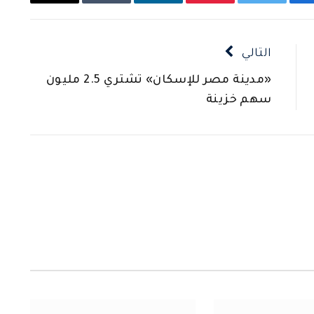
يسبوك
تويتر
بينتيريست
لينكدإن
Tumblr
البريد
الإلكتروني
التالي
«مدينة مصر للإسكان» تشتري 2.5 مليون
سهم خزينة