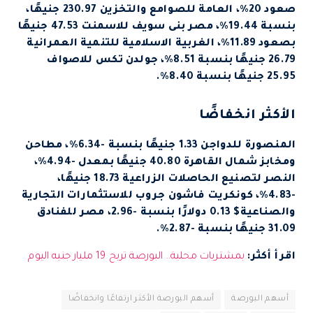
صعود 20%، العامة للصوامع والتخزين 230.97 جنيهًا،
بنسبة 19.44%، مصر بنى سويف للاسمنت 47.53 جنيهًا
بصعود 11.89%، الغربية الاسلامية للتنمية العمرانية
26.79 جنيهًا بنسبة 8.51%، جولدن تكس للاصواف
25.95 جنيهًا بنسبة 8.40%.
الأكثر انخفاضًا
المنصورة للدواجن 1.33 جنيهًا بنسبة -6.34%، مطاحن
ومخابز شمال القاهرة 40.80 جنيهًا بمعدل -4.94%،
النصر لتصنيع الحاصلات الزراعية 18.73 جنيهًا،
-4.83%، كونكريت فاشون جروب للاستثمارات التجارية
والصناعية$ 0.13 دولارًا بنسبة -2.96، مصر للفنادق
31.09 جنيهًا بنسبة -2.87%.
اقرأ أكثر:
بمشتريات محلية.. البورصة تربح 19 مليار جنيه اليوم
أسهم البورصة
أسهم البورصة الأكثر ارتفاعًا وانخفاضًا