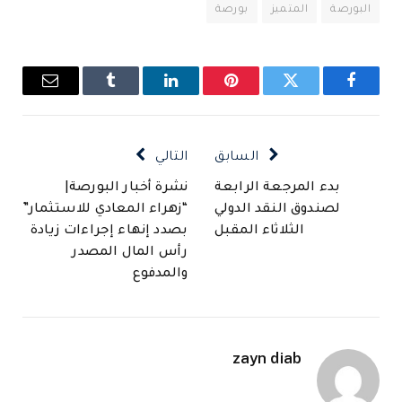
البورصة
المتميز
بورصة
فيسبوك
تويتر
بينتيريست
لينكدإن
Tumblr
البريد
الإلكتروني
السابق
التالي
بدء المرجعة الرابعة
نشرة أخبار البورصة|
لصندوق النقد الدولي
“زهراء المعادي للاستثمار”
الثلاثاء المقبل
بصدد إنهاء إجراءات زيادة
رأس المال المصدر
والمدفوع
zayn diab