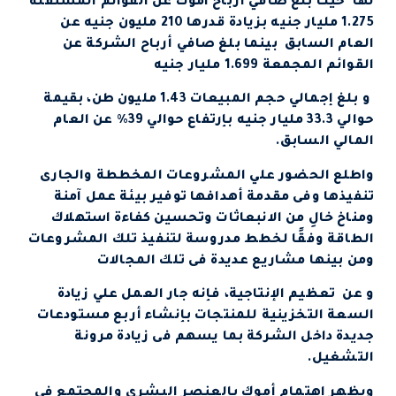
لها حيث بلغ صافي أرباح اموك عن القوائم المستقلة
1.275 مليار جنيه بزيادة قدرها 210 مليون جنيه عن
العام السابق بينما بلغ صافي أرباح الشركة عن
القوائم المجمعة 1.699 مليار جنيه
و بلغ إجمالي حجم المبيعات 1.43 مليون طن، بقيمة
حوالي 33.3 مليار جنيه بإرتفاع حوالي 39% عن العام
المالي السابق.
واطلع الحضور علي المشروعات المخططة والجارى
تنفيذها وفى مقدمة أهدافها توفير بيئة عمل آمنة
ومناخ خالِ من الانبعاثات وتحسين كفاءة استهلاك
الطاقة وفقًا لخطط مدروسة لتنفيذ تلك المشروعات
ومن بينها مشاريع عديدة فى تلك المجالات
و عن تعظيم الإنتاجية، فإنه جار العمل علي زيادة
السعة التخزينية للمنتجات بإنشاء أربع مستودعات
جديدة داخل الشركة بما يسهم فى زيادة مرونة
التشغيل.
ويظهر اهتمام أموك بالعنصر البشرى والمجتمع فى