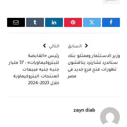
المتميز
فيسبوك
تويتر
بينتيريست
لينكدإن
Tumblr
البريد
الإلكتروني
السابق
التالي
وزير الاستثمار وممثلو بنك
رئيس «القابضة
ستاندرد تشارترد يناقشون
للبتروكيماويات» : 37 مليار
تطورات فتح فرع جديد في
جنيه جنيه مبيعات
مصر
المنتجات البتروكيماوية
خلال 2023-2024
zayn diab