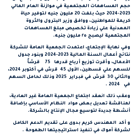
حجم المساهمات المجتمعية في موازنة العام المالي
2023-2024 حيث بلغت 20 مليون جنيه لتوفير حياة
كريمة للمواطنين، ووافق وزير البترول والثروة
المعدنية علي زيادة تخصيص مبلغ المساهمات
المجتمعية ليصبح ٢٥ مليون جنيه.
وفي نهاية الإجتماع، اعتمدت الجمعية العامة للشركة
نتائج أعمال السنة المالية 2023-2024 وبنود جدول
الأعمال، وأقرت توزيع أرباح قدرها 75 قرشاً
للسهم علي قسطين، الأول 45 قرش في أكتوبر 2024،
والثاني 30 قرش في فبراير 2025 وذلك لحامل السهم
في 2024 .
وعقب ذلك انعقد اجتماع الجمعية العامة غير العادية،
لمناقشة تعديل بعض مواد النظام الأساسي بإضافة
أنشطة جديدة لتوسيع مجال الإنتاج بالشركة.
و أكد المهندس كريم بدوى على تقديم الدعم الكامل
لشركة أموك في تنفيذ استراتيجيتها الطموحة .