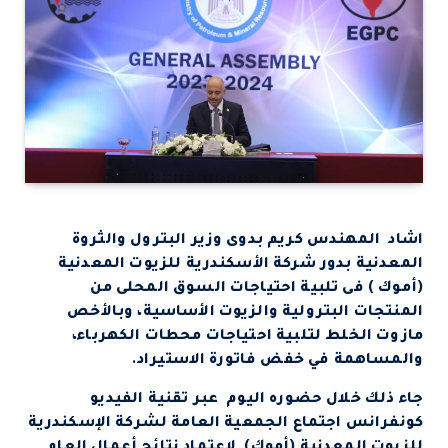
اشاد المهندس كريم بدوى وزير البترول والثروة
المعدنية بدور شركة الأسكندرية للزيوت المعدنية
(أموك ) فى تلبية احتياجات السوق المحلى من
المنتجات البترولية والزيوت الأساسية، وبالأخص
مازوت الخلط لتلبية احتياجات محطات الكهرباء،
والمساهمة في خفض فاتورة الاستيراد.
جاء ذلك خلال حضوره اليوم عبر تقنية الفيديو
كونفرانس اجتماع الجمعية العامة لشركة الإسكندرية
للزيوت المعدنية (أموك) لإعتماد نتائج أعمال العام