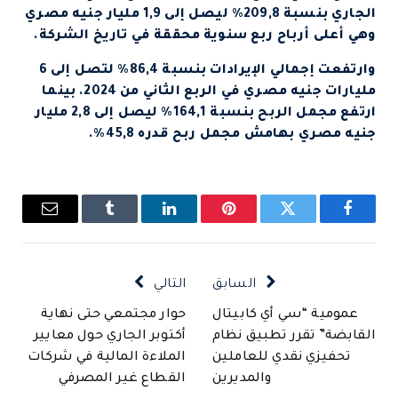
الجاري بنسبة 209,8% ليصل إلى 1,9 مليار جنيه مصري
وهي أعلى أرباح ربع سنوية محققة في تاريخ الشركة.
وارتفعت إجمالي الإيرادات بنسبة 86,4% لتصل إلى 6
مليارات جنيه مصري في الربع الثاني من 2024. بينما
ارتفع مجمل الربح بنسبة 164,1% ليصل إلى 2,8 مليار
جنيه مصري بهامش مجمل ربح قدره 45,8%.
فيسبوك
تويتر
بينتيريست
لينكدإن
Tumblr
البريد
الإلكتروني
السابق
التالي
عمومية “سي أي كابيتال
حوار مجتمعي حتى نهاية
القابضة” تقرر تطبيق نظام
أكتوبر الجاري حول معايير
تحفيزي نقدي للعاملين
الملاءة المالية في شركات
والمديرين
القطاع غير المصرفي