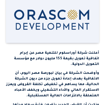
أعلنت شركة أوراسكوم للتنمية مصر عن إبرام
اتفاقية تمويل بقيمة 155 مليون دولار مع مؤسسة
التمويل الدولية.
وأوضحت الشركة في بيان لبورصة مصر اليوم، أن
الاتفاقية بهدف إعادة تمويل جزء من ديون الشركة
الحالية، مما يساهم في تخفيض تكلفة القروض ويعزز
الاستقرار المالي والأداء التشغيلي ويخفف الأعباء
المتعلقة بالالتزامات المالية المستقبلية.
وذكرت أن القرض الجديد يتضمن فترة سماح مدتها