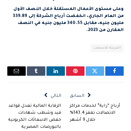
وعلى مستوى الأعمال المستقلة خلال النصف الأول
من العام الجاري، انخفضت أرباح الشركة إلى 339.89
مليون جنيه، مقابل 340.55 مليون جنيه في النصف
المقارن من 2023.
العربية للاسمنت
فيسبوك
تويتر
بينتيريست
لينكدإن
Tumblr
البريد
الإلكتروني
السابق
التالي
أرباح “راية” لخدمات مراكز
الرقابة المالية تعدل قواعد
الاتصالات تقفز 143.4%
قيد وشطب شهادات
خلال 9 أشهر
خفض الانبعاثات الكربونية
بالبورصات المصرية