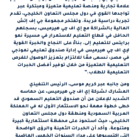
علامة تجارية ومنصة تعليمية متميزة ومبتكرة عبر
تواجدها القوي في دول مجلس التعاون الخليجي، تقدم
تجربة دراسية فريدة. وتفتخر مجموعة جي إف إتش
المالية بالشراكة مع إي اف چي هيرميس، بسجلهم
الحافل في قطاع التعليم للاستمرار في مسيرة نمو
برايتس للتعليم إلى. بناءً على النجاح والخبرة القوية
لإي اف چي هيرميس في إدارة صندوق تعليمي نموذجي
في مصر، نسعى معًا للالتزام بتعزيز الوصول للفرص
التعليمية المتميزة من خلال توفير أفضل الخبرات
التعليمية للطلاب.”
ومن جانبه عبر كريم موسى، الرئيس التنفيذي
المشارك لشركة إي اف چي هيرميس، عن حماسه
الشديد للإعلان عن أن صندوق التعليم السعودي قد
خطى خطوة مهمة نحو الاستثمار الأول له في المملكة
العربية السعودية ومنطقة دول مجلس التعاون
الخليجي، حيث استحوذ على محفظة استثمارية كبيرة
ومتنوعة. وأكد أن الخبرات الثمينة والرؤى الواضحة
التي اكتسبوها على مدار السنوات الخمس الماضية