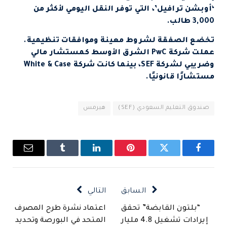
‘أوبشن ترافيل’، التي توفر النقل اليومي لأكثر من
3,000 طالب.
تخضع الصفقة لشروط معينة وموافقات تنظيمية.
عملت شركة PwC الشرق الأوسط كمستشار مالي
وضريبي لشركة SEF، بينما كانت شركة White & Case
مستشارًا قانونيًا.
صندوق التعليم السعودي (SEF)
هيرمس
فيسبوك
تويتر
بينتيريست
لينكدإن
Tumblr
البريد
الإلكتروني
السابق
التالي
“بلتون القابضة” تحقق
اعتماد نشرة طرح المصرف
إيرادات تشغيل 4.8 مليار
المتحد في البورصة وتحديد