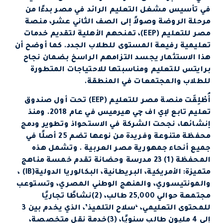
في تأسيس مشغل التعليم الرائد في مصر بدءًا من
مرحلة الروضة وصولاً إلى الصف الثاني عشر، منصة
مصر للتعليم (EEP)، تمنحهم الأهلية لتقديم خدمات
تعليمية رفيعة المستوى للطلاب الجدد. كما أوضح أن
هذا الاستثمار يجسد التزامهم الراسخ بضمان نجاح
برايتس للتعليم ومناسبتها للاحتياجات المتطورة
للطلاب والمجتمعات في المنطقة.
أُطْلِقَت منصة مصر للتعليم (EEP) تحت أول صندوق
تعليم تابع لإي اف چي هيرميس في عام 2018. ومنذ
إنشائها، نجحت الشركة في الاستحواذ وتطوير ودمج
محفظة متنوعة وفريدة من نوعها تضم 25 أصلًا في
جميع أنحاء جمهورية مصر العربية . وتشمل هذه
المحفظة (1) 23 مدرسة وحضانة تقدم خمسة مناهج
متميزة: الأمريكية، البريطانية، البكالوريا الدولية(IB) ،
والمونتيسوري، والمنهج الوطني المصري، وتستوعب
مجتمعة حوالي 25,000 طالب، (2)نشاطًا تجاريًا
للمحتوى التعليمي، ‘سلاح التلميذ’، الذي يخدم بين 3
إلى 4 مليون طالب سنويًا، (3)خدمة نقل متخصصة،