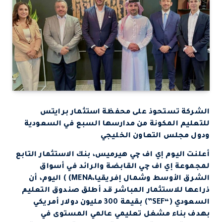
الشركة تستحوذ على محفظة استثمار برايتس
للتعليم المكونة من مدارسها السبع في السعودية
ودول مجلس التعاون الخليجي
أعلنت اليوم إي اف چي هيرميس، بنك الاستثمار التابع
لمجموعة إي اف چي القابضة والرائد في أسواق
الشرق الأوسط وشمال إفريقيا،MENA) ) اليوم، أن
ذراعها للاستثمار المباشر قد أطلق صندوق التعليم
السعودي (“SEF”) بقيمة 300 مليون دولار أمريكي
بهدف بناء مشغل تعليمي عالمي المستوى في