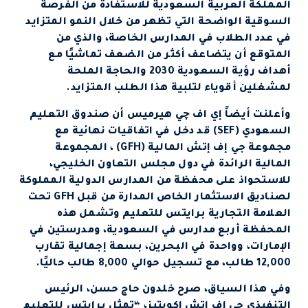
المملكة العربية السعودية للاستفادة من الفرصة
السوقية الواضحة التي تظهر من خلال النمو المتزايد
في عدد الطلاب في المدارس الخاصة، والذي من
المتوقع أن يتضاعف أكثر من الضعف تماشيًا مع
أهداف رؤية السعودية 2030 والحاجة الملحة
لمشغلين أقوياء لتلبية هذا الطلب المتزايد.
وأعلنت أيضاً إي اف چي هيرميس أن صندوق التعليم
السعودي (SEF) قد دخل في اتفاقيات نهائية مع
مجموعة جي إف إتش المالية (GFH) ، المجموعة
المالية الرائدة في دول مجلس التعاون الخليجي،
للاستحواذ على محفظة من المدارس الدولية المملوكة
لصناديق الاستثمار الخاص المدارة من قبل GFH تحت
العلامة التجارية برايتس للتعليم وتشمل هذه
المحفظة أربع مدارس في السعودية، ومدرستين في
الإمارات، وواحدة في البحرين، بسعة إجمالية تقارب
12,000 طالب، مع تسجيل حوالي 8,000 طالب حاليًا.
وفي هذا السياق، صرح خلدون حاج حسن، الرئيس
التنفيذي جي إف إتش اكويتيز، “تمثل برايتس للتعليم