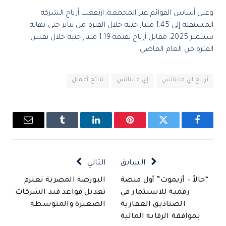
وعلى أساس القوائم غير المجمعة، ارتفعت أرباح الشركة
المستقلة إلى 1.45 مليار جنيه خلال الفترة من يناير حتى نهاية
سبتمبر 2025، مقابل أرباح بقيمة 1.19 مليار جنيه خلال نفس
الفترة من العام الماضي.
أرباح اي فاينانس
إي فاينانس
نتائج أعمال
فيسبوك
تويتر
بينتيريست
لينكدإن
Tumblr
البريد
الإلكتروني
السابق
التالي
“حالاً – أزيموت” أول منصة
البورصة المصرية تعتزم
رقمية للاستثمار في
تعديل قواعد قيد الشركات
الصناديق العقارية
الصغيرة والمتوسطة
بموافقة الرقابة المالية