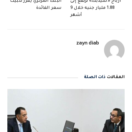
أرباح «سيدبك» ترتفع إلى
البنك المركزي يقرر تثبيت
1.88 مليار جنيه خلال 9
سعر الفائدة
أشهر
zayn diab
المقالات
ذات الصلة