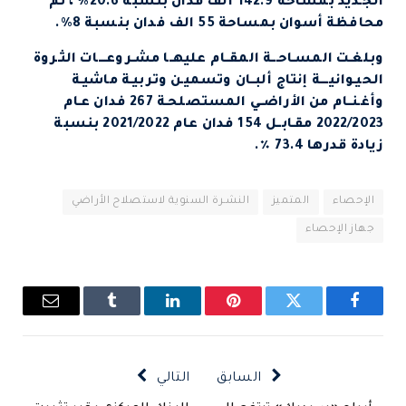
الجـديد بمساحة 142.9 ألف فدان بنسبة 20.6% ، ثم
محافظة أسوان بمساحة 55 الف فدان بنسبة 8%.
وبلغـت المسـاحـــة المقــام عليهــا مشـروعــــات الثـروة
الحيـوانيــــة إنتاج ألبــان وتسميـن وتربيـة ماشيـة
وأغـنــام من الأراضــي المستصلحـة 267 فدان عـام
2022/2023 مقـابــل 154 فدان عام 2021/2022 بنسبة
زيادة قدرها 73.4 ٪.
الإحصاء
المتميز
النشـرة السنوية لاستصلاح الأراضي
جهاز الإحصاء
فيسبوك
تويتر
بينتيريست
لينكدإن
Tumblr
البريد
الإلكتروني
السابق
التالي