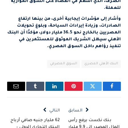
الصرف، الذي أسهم في القضاء على السوق الموازية
للعملة.
وأشار إلى مؤشرات إيجابية أخرى، من بينها ارتفاع
الصادرات، وزيادة إيرادات السياحة، وبلوغ تحويلات
المصريين بالخارج نحو 36.5 مليار دولار، مؤكدًا أن البنك
الأهلي سيظل الشريك الموثوق للمستثمرين في
تنفيذ رؤاهم داخل السوق المصري.
البنك الأهلي المصري
السوق المصرفي
فيسبوك
تويتر
بينتيريست
لينكدإن
Tumblr
البريد
الإلكتروني
السابق
التالي
بنك نكست يرفع رأس
62 مليار جنيه صافي أرباح
المال المصدر إلى 9.9 مليار
البنك التجاري الدولي –