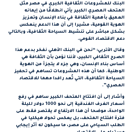
البنك للمشروعات الثقافية الكبرى في مصر مثل
المتحف المصري الكبير يأتي انطلاقًا من إيمانه
العميق بأهمية الثقافة في بناء الإنسان وتعزيز
الهوية القومية، مشيرا إلى أن هذا الدعم ينعكس
بشكل مباشر على تنشيط السياحة الثقافية، وبالتالي
دعم الاقتصاد القومي.
وقال الأتربي: “نحن في البنك الأهلي نفخر بدعم هذا
الصرح الثقافي الكبير، لأننا نؤمن بأن الثقافة هي
أساس بناء الإنسان، وهي جزء لا يتجزأ من الهوية
الوطنية. كما أن هذه المشروعات تساهم في تحفيز
السياحة الثقافية، التي تُعد رافدا مهما للاقتصاد
المصري”.
وأشار إلى أن افتتاح المتحف الكبير ساهم في رفع
أسعار الغرف الفندقية إلى نحو 1000 دولار لليلة
الواحدة، موضحا أن هذا الارتفاع لا يقتصر فقط على
فترة افتتاح المتحف، بل يعكس تحولا هيكليا في
الطلب السياحي على مصر، ما سيكون له أثر إيجابي