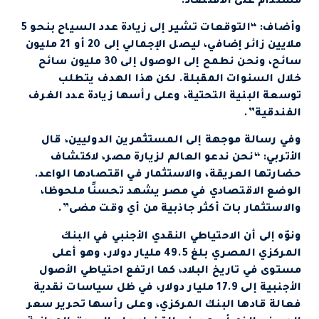
مستدام على الاقتصاد.
وأضاف: “التوقعات تشير إلى زيادة عدد السياح بنحو 5
ملايين زائر إضافي، ليصل الإجمالي إلى 20 أو 21 مليون
سائح، ونحن نطمح إلى الوصول إلى 30 مليون سائح
خلال السنوات المقبلة. لكن هذا الهدف يتطلب
توسعة البنية التحتية، وعلى رأسها زيادة عدد الغرف
الفندقية”.
وفي رسالة موجهة إلى المستثمرين الدوليين، قال
الأتربي: “نحن ندعو العالم لزيارة مصر، لاكتشاف
حضارتها العريقة، والاستثمار في اقتصادها الواعد.
الوضع الاقتصادي في مصر يشهد تحسنًا ملحوظا،
والاستثمار بات أكثر جاذبية من أي وقت مضى”.
ونوّه إلى أن الاحتياطي النقدي الأجنبي في البنك
المركزي المصري بلغ 49.5 مليار دولار، وهو أعلى
مستوى في تاريخ البلاد، كما ارتفع احتياطي الأصول
الأجنبية إلى 17.9 مليار دولار، في ظل سياسات نقدية
فعالة قادها البنك المركزي، وعلى رأسها تحرير سعر