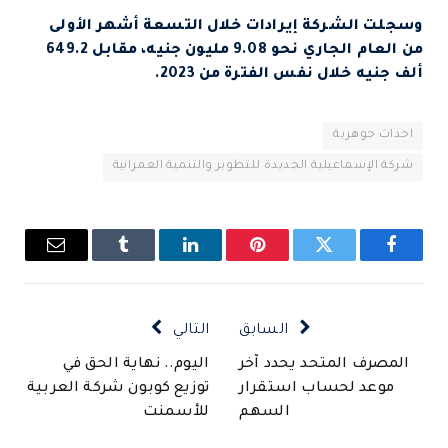
وسجلت الشركة إيرادات خلال التسعة أشهر الأولى
من العام الجاري نحو 9.08 مليون جنيه، مقابل 649.2
ألف جنيه خلال نفس الفترة من 2023.
احداث جوهرية
شركة الإسماعيلية الجديدة للتطوير والتنمية العمرانية
فيسبوك
تويتر
بينتيريست
لينكدإن
Tumblr
البريد
الإلكتروني
السابق
التالي
المصرف المتحد يحدد آخر
اليوم.. نهاية الحق في
موعد لحساب استقرار
توزيع كوبون شركة العربية
السهم
للأسمنت