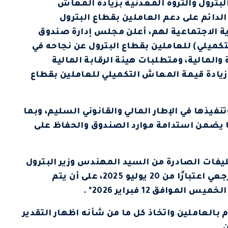
لبترول والثروة المعدنية بزيادة المعاش
الدائم على دعم العاملين بقطاع البترول
ة الاجتماعية لهم، أعلن مجلس إدارة صندوق
تكميلي) للعاملين بقطاع البترول عن نجاحه في
والمالية، ومتطلبات هيئة الرقابة المالية
 زيادة قيمة المعاش التكميلي للعاملين بقطاع
نفيذها في الإطار المالي والقانوني السليم، وبما
ما يضمن استدامة موارد الصندوق والحفاظ على
كليفات الصادرة من السيد المهندس وزير البترول
والثروة المعدنية ، سيتم صرف الزيادة بأثر رجعي اعتبارًا من 20 يوليو 2025، على أن يتم
افق 12 فبراير 2026* .
م بالعاملين واتخاذ كل ما من شأنه اظهار التقدير