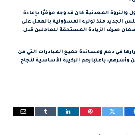
 .
 والثروة المعدنية كان قد وجه مؤخرًا بإعادة
لس الجديد منذ توليه المسؤولية بالعمل على
لضمان صرف الزيادة المستحقة للعاملين قبل
رارها في دعم ومساندة جميع المبادرات التي من
وأسرهم، باعتبارهم الركيزة الأساسية لنجاح
يسبوك
تويتر
بينتيريست
لينكدإن
Tumblr
البريد
الإلكتروني