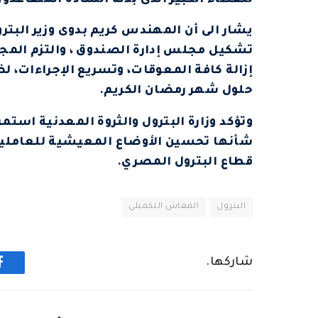
للعطاء الكبير الذى بذله السادة المتقاعدون
يشار الى أن المهندس كريم بدوى وزير البترول
تشكيل مجلس إدارة الصندوق ، والتزم المج
إزالة كافة المعوقات، وتسريع الإجراءات، 
حلول شهر رمضان الكريم.
وتؤكد وزارة البترول والثروة المعدنية استم
شأنها تحسين الأوضاع المعيشية للعاملين 
قطاع البترول المصري.
البترول
المعاش التكميلي
شاركها.
ف