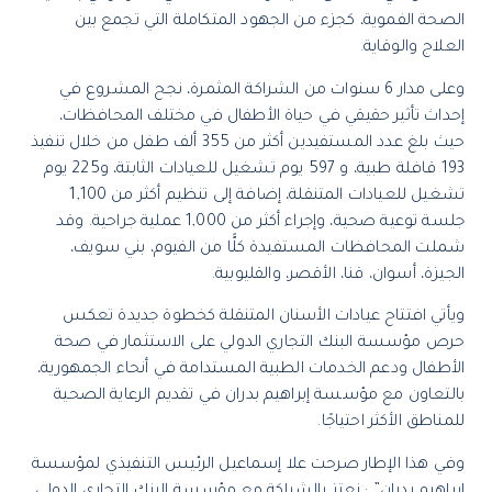
الصحة الفموية، كجزء من الجهود المتكاملة التي تجمع بين
العلاج والوقاية.
وعلى مدار 6 سنوات من الشراكة المثمرة، نجح المشروع في
إحداث تأثير حقيقي في حياة الأطفال في مختلف المحافظات،
حيث بلغ عدد المستفيدين أكثر من 355 ألف طفل من خلال تنفيذ
193 قافلة طبية، و 597 يوم تشغيل للعيادات الثابتة، و225 يوم
تشغيل للعيادات المتنقلة، إضافة إلى تنظيم أكثر من 1,100
جلسة توعية صحية، وإجراء أكثر من 1,000 عملية جراحية. وقد
شملت المحافظات المستفيدة كلًّا من الفيوم، بني سويف،
الجيزة، أسوان، قنا، الأقصر، والقليوبية.
ويأتي افتتاح عيادات الأسنان المتنقلة كخطوة جديدة تعكس
حرص مؤسسة البنك التجاري الدولي على الاستثمار في صحة
الأطفال ودعم الخدمات الطبية المستدامة في أنحاء الجمهورية،
بالتعاون مع مؤسسة إبراهيم بدران في تقديم الرعاية الصحية
للمناطق الأكثر احتياجًا.
وفي هذا الإطار صرحت علا إسماعيل الرئيس التنفيذي لمؤسسة
إبراهيم بدران” : نعتز بالشراكة مع مؤسسة البنك التجاري الدولي