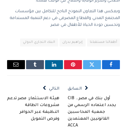
الصحي وتعزيز الوقاية والعلاج في الوقت نفسه.
ويعكس هذا التعاون النموذج الناجح للتكامل بين مؤسسات
المجتمع المدني والقطاع المصرفي في دعم التنمية المستدامة
وتحسين جودة الحياة للأطفال في مصر.
أطفالنا مستقبلنا
إبراهيم بدران
البنك التجاري الدولي
فيسبوك
تويتر
بينتيريست
لينكدإن
Tumblr
البريد
الإلكتروني
السابق
التالي
أول بنك في مصر.. CIB
هيئة الاستثمار: مصر تدعم
يجدد اعتماده الرسمي من
مشروعات الطاقة
جمعية المحاسبين
النظيفة عبر الحوافر
القانونيين المعتمدين
وفرص التمويل
ACCA