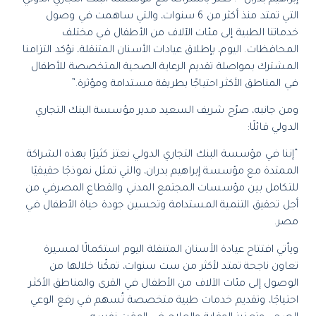
التي تمتد منذ أكثر من 6 سنوات، والتي ساهمت في وصول
خدماتنا الطبية إلى مئات الآلاف من الأطفال في مختلف
المحافظات. اليوم، بإطلاق عيادات الأسنان المتنقلة، نؤكد التزامنا
المشترك بمواصلة تقديم الرعاية الصحية المتخصصة للأطفال
في المناطق الأكثر احتياجًا بطريقة مستدامة ومؤثرة.”
ومن جانبه، صرّح شريف السعيد مدير مؤسسة البنك التجاري
الدولي قائلًا:
“إننا في مؤسسة البنك التجاري الدولي نعتز كثيرًا بهذه الشراكة
الممتدة مع مؤسسة إبراهيم بدران، والتي تمثل نموذجًا حقيقيًا
للتكامل بين مؤسسات المجتمع المدني والقطاع المصرفي من
أجل تحقيق التنمية المستدامة وتحسين جودة حياة الأطفال في
مصر.
ويأتي افتتاح عيادة الأسنان المتنقلة اليوم استكمالًا لمسيرة
تعاون ناجحة تمتد لأكثر من ست سنوات، تمكّنا خلالها من
الوصول إلى مئات الآلاف من الأطفال في القرى والمناطق الأكثر
احتياجًا، وتقديم خدمات طبية متخصصة تُسهم في رفع الوعي