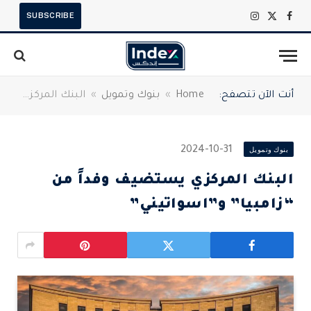
SUBSCRIBE
X
فيسبوك
الانستغرام
(Twitter)
أنت الآن تتصفح:
Home
»
بنوك وتمويل
»
البنك المركزي يستضيف وفداً من “زامبيا” و”اسواتيني”
بنوك وتمويل
2024-10-31
البنك المركزي يستضيف وفداً من
“زامبيا” و”اسواتيني”