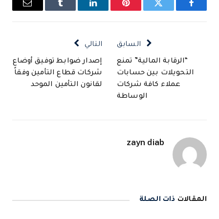
فيسبوك
تويتر
بينتيريست
لينكدإن
Tumblr
البريد
الإلكتروني
السابق
التالي
“الرقابة المالية” تمنع
إصدار ضوابط توفيق أوضاع
التحويلات بين حسابات
شركات قطاع التأمين وفقاً
عملاء كافة شركات
لقانون التأمين الموحد
الوساطة
zayn diab
المقالات
ذات الصلة