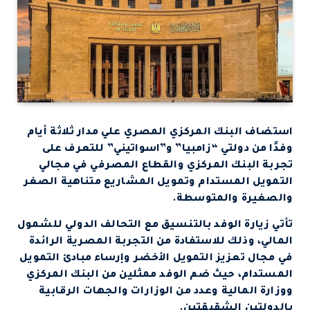
استضاف البنك المركزي المصري علي مدار ثلاثة أيام
وفدًا من دولتي “زامبيا” و”اسواتيني” للتعرف على
تجربة البنك المركزي والقطاع المصرفي في مجالي
التمويل المستدام وتمويل المشاريع متناهية الصغر
والصغيرة والمتوسطة.
تأتي زيارة الوفد بالتنسيق مع التحالف الدولي للشمول
المالي، وذلك للاستفادة من التجربة المصرية الرائدة
في مجال تعزيز التمويل الأخضر وإرساء مبادئ التمويل
المستدام، حيث ضم الوفد ممثلين من البنك المركزي
ووزارة المالية وعدد من الوزارات والجهات الرقابية
بالدولتين الشقيقتين.