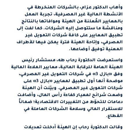
وأهاب الدكتور عزام، بالشركات المنخرطة في
الأنشطة المالية غير المصرفية، تجربة العمل
بالمعايير المُعلنة من الهيئة وموافاتها بالنتائج
ومناقشة ما ستتوصل إليه الشركات. كما لفت إلى
تطبيق المعايير على كافة شركات التمويل غير
المصرفي، وإتاحة الهيئة فترة يمكن فيها للأطراف
المعنية توفيق أوضاعها.
واستعرضت الدكتورة رحاب طه، مستشار رئيس
الهيئة العامة للرقابة المالية، معايير الملاءة المالية
وفق «بازل 3» في شركات التمويل غير المصرفي،
موضحة أنها أول تطبيق لمعايير «بازل 3» على
شركات التمويل غير المصرفي. وبيّنت أن الهيئة
وضعت شرائح لمعيار كفاءة رأس المال، وأضافت
دعامات للتحوّط من التغييرات الاقتصادية؛ ضماناً
للاستقرار المالي وسلامة الشركات العاملة في
القطاع.
وقالت الدكتورة رحاب إن الهيئة أدخلت تعديلات