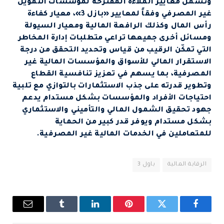
وتشمل معايير الملاءة المقترحة لمؤسسات التمويل
غير المصرفي وفقاً لمعايير «بازل 3»، معيار كفاءة
رأس المال وكذلك الرافعة المالية ومعيار السيولة
ومسائل أخرى جميعها تراعي متطلبات إدارة المخاطر
التي تمكّن الرقيب من قياس وتحديد التحقق من درجة
الاستقرار المالي للأسواق والمؤسسات المالية غير
المصرفية، بما يسهم في تعزيز تنافسية القطاع
وتطوير قدرته على جذب الاستثمارات بالتوازي مع تلبية
احتياجات الأفراد والمؤسسات بشكل مستدام يدعم
جهود تحقيق الشمول المالي والتأميني والاستثماري
بشكل مستدام ويوفر قدر كبير من الحماية
للمتعاملين في الخدمات المالية غير المصرفية.
الرقابة المالية
باول 3
فيسبوك
تويتر
بينتيريست
لينكدإن
Tumblr
البريد
الإلكتروني