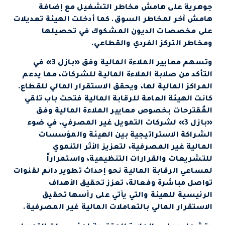
جوهرية على هامش مخاطر التشغيل مع إضافة
هامش آخر لمخاطر السوق. كما أدخلت الهيئة تعديلات
على مخصصات الديون المشكوك في تحصيلها
ومخاطر التركز الفردي والقطاعي.
وتسهم معايير الملاءة المالية وفق «بازل 3» في
التأكد من صلابة الملاءة المالية للشركات، مما يدعم
المراكز المالية لها، ويحقق الاستقرار المالي للقطاع.
كانت الهيئة العامة للرقابة المالية فتحت باب تلقي
المُقترحات بخصوص معايير الملاءة المالية وفق
«بازل 3» لشركات التمويل غير المصرفي، في ضوء
الشراكة الاستراتيجية بين الهيئة والمؤسسات
المالية غير المصرفية، لتعزيز الأثر التنموي
للتشريعات والقرارات التنظيمية، واستمراراً
لمساعي الرقابة المالية نحو إحداث تطوير دائم لقنوات
تواصل مباشرة وفعالة، تعزز تحقيق الأهداف
الرئيسية للهيئة والتي يأتي على رأسها تحقيق
الاستقرار المالي بالتعاملات المالية غير المصرفية.