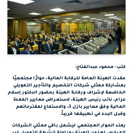
كتب- محمود عبدالفتاح:
عقدت الهيئة العامة للرقابة المالية، حوارًا مجتمعيًا
بمشاركة ممثلي شركات التخصيم والتأجير التمويلي
الخاضعة لإشراف ورقابة الهيئة بحضور الدكتور إسلام
عزام، نائب رئيس الهيئة، لاستعراض معايير الملاءة
المالية وفق معايير بازل 3، والاستماع لمقترحاتهم
وقبل البدء في تطبيقها قريباً.
يمتد الحوار المجتمعي ليشمل باقي ممثلي الشركات
المرخص لها من الهيئة بمزاولة انشطة التمويل غير