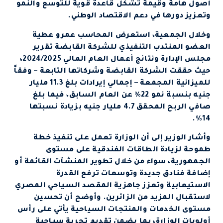
أصول هامة وقيمة تشكل قاعدة قوية للتوسع والنمو
وتعزيز دورها في دعم الاقتصاد الوطني.
وخلال الجمعية، استعرض المحاسب عمرو عطية
العضو المنتدب التنفيذي للشركة القابضة تقرير
مجلس الإدارة ونتائج أعمال العام المالي 2024/2025،
حيث حققت الشركة القابضة وشركاتها التابعة – وفقاً
للميزانية المجمعة – إجمالي إيرادات بلغ 11.3 مليار
جنيه بنسبة نمو 22% عن العام السابق، فيما بلغ
صافي الربح المحقق 4.7 مليار جنيه بزيادة نسبتها
14%.
وأشار الوزير إلى أن الوزارة تعمل على تنفيذ خطة
طموحة لزيادة الطاقات الفندقية على مستوى
الجمهورية، سواء من خلال تطوير المنشآت القائمة أو
إضافة فنادق جديدة وتوسعات ترفع القدرة
الاستيعابية وتعزز جاهزية المقصد السياحي المصري
لاستقبال المزيد من الزائرين. وأوضح أن تحسين
مستوى الخدمات والمنتجات السياحية يأتي على رأس
أولويات الوزارة، بما يضمن تقديم تجربة سياحية