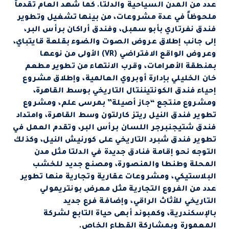
عدد من المدن السياحية والدلتا. كما شهد العام تقدماً
ملحوظاً في عدة مشروعات، من بينها تشغيل وتطوير
فندق نفرتاري بأبو سمبل، وفندق أراكان برأس البر،
إلى جانب إطلاق عروض الصوت والضوء بقلعة قايتباي،
وعروض الواقع الافتراضي (VR) الأولى من نوعها
بمنطقة الأهرامات، وقرب الانتهاء من تطوير مطعم
خان الخليلي بإدارة أوبروي العالمية، وإطلاق مشروع
إحياء فندق الكونتيننتال التاريخي بوسط القاهرة،
ومشروع منتجع “جاز أصيلة” بمرسى علم، ومشروع
تطوير فندق النيل ريتز كارلتون وسط القاهرة، وامتداد
فندق شتيجنبرجر اللسان برأس البر، وتقدم العمل في
تطوير فندق شبرد التاريخي على كورنيش النيل، وكذلك
التوجه نحو إقامة فنادق جديدة في الدلتا مثل مدن
المحلة وطنطا والمنصورة، ومصنع جديد للخشب
البلاستيكي، ومشروعات عقارية وتجارية منها تطوير
عدد من الفروع التجارية مثل معرض بونتريمولي
التاريخي للأثاث الراقي، وإضافة فرع جديد
بالإسكندرية، وكمبوند أبهى حياة التابع لشركة
المعمورة وبمشاركة القطاع الخاص.