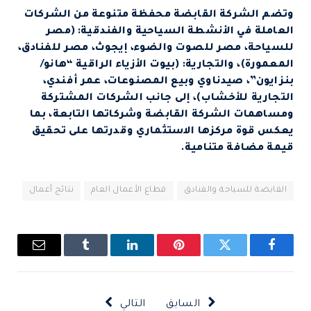
وتضم الشركة القابضة محفظة متنوعة من الشركات
العاملة في الأنشطة السياحية والفندقية: (مصر
للسياحة، مصر للصوت والضوء، إيجوث، مصر للفنادق،
المعمورة)، والتجارية: (بيوت الأزياء الراقية “هانو/
بنزايون”، صيدناوي وبيع المصنوعات، عمر أفندي،
التجارية للأخشاب)، إلى جانب الشركات المشتركة
ومساهمات الشركة القابضة وشركاتها التابعة، بما
يعكس قوة مركزها الاستثماري وقدرتها على تحقيق
قيمة مضافة متنامية.
القابضة للسياحة والفنادق
قطاع الأعمال العام
نتائج أعمال
فيسبوك
تويتر
بينتيريست
لينكدإن
Tumblr
البريد
الإلكتروني
السابق
التالي