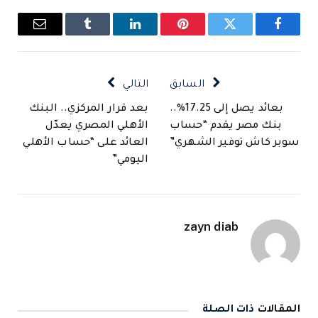
فيسبوك
تويتر
بينتيريست
لينكدإن
Tumblr
البريد
الإلكتروني
السابق
التالي
بعائد يصل إلى 17.25%..
بعد قرار المركزي.. البنك
بنك مصر يقدم “حساب
الأهلي المصري يعدّل
سوبر كاش توفير الشهري”
العائد على “حساب الأهلي
اليومي”
zayn diab
المقالات
ذات الصلة