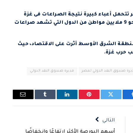
تتحمل أعباء كبيرة نتيجة الصراعات فى غزة
والسودان، مشيرة إلى أن مصر تستضيف نحو 9 ملايين مواطن من الدول التي تشهد صراعات
منطقة الشرق الأوسط أثرت على الاقتصاد، حيث
ديرة صندوق النقد الدولي لمصر
مديرة صندوق النقد الدولي
يسبوك
تويتر
بينتيريست
لينكدإن
Tumblr
البريد
الإلكتروني
التالي
أسهم البورصة الأكثر ارتفاعًا وانخفاضًا