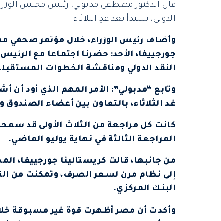
قال الدكتور مصطفى مدبولي، رئيس مجلس الوزراء، 
الدولي، ستبدأ بعد غدٍ الثلاثاء.
وأضاف رئيس الوزراء، خلال مؤتمر صحفي مش
جورجييفا، الأحد: حضرنا اجتماعا مع الرئي
النقد الدولي ومناقشة الخطوات المستقبلي
وتابع “مدبولي”: الأمر المهم الذي أود أن أش
غد الثلاثاء، بالتعاون بين أعضاء الصندوق و
المراجعة الثالثة في نهاية يوليو الماضي.
من جانبها، قالت كريستالينا جورجييفا، المد
إلى نظام مرن لسعر الصرف، وتمكنت من الت
البنك المركزي.
وأكدت أن مصر أظهرت قوة غير مسبوقة خلال