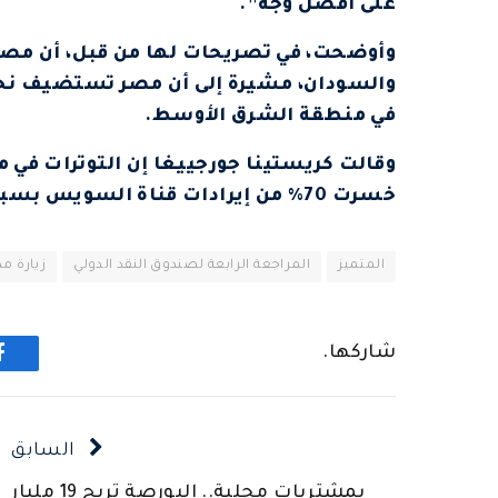
على أفضل وجه”.
وأوضحت، في تصريحات لها من قبل، أن مصر 
في منطقة الشرق الأوسط.
وقالت كريستينا جورجييغا إن التوترات في 
خسرت 70% من إيرادات قناة السويس بسبب حرب غزة.
المتميز
المراجعة الرابعة لصندوق النقد الدولي
زيارة م
شاركها.
ف
السابق
بمشتريات محلية.. البورصة تربح 19 مليار