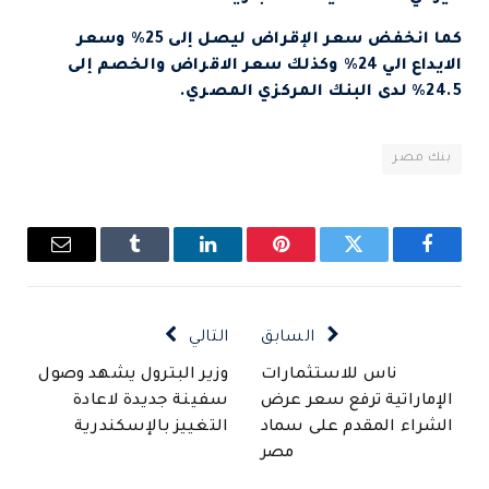
كما انخفض سعر الإقراض ليصل إلى 25% وسعر
الايداع الي 24% وكذلك سعر الاقراض والخصم إلى
24.5% لدى البنك المركزي المصري.
بنك مصر
فيسبوك
تويتر
بينتيريست
لينكدإن
Tumblr
البريد
الإلكتروني
السابق
التالي
ناس للاستثمارات
وزير البترول يشهد وصول
الإماراتية ترفع سعر عرض
سفينة جديدة لاعادة
الشراء المقدم على سماد
التغييز بالإسكندرية
مصر