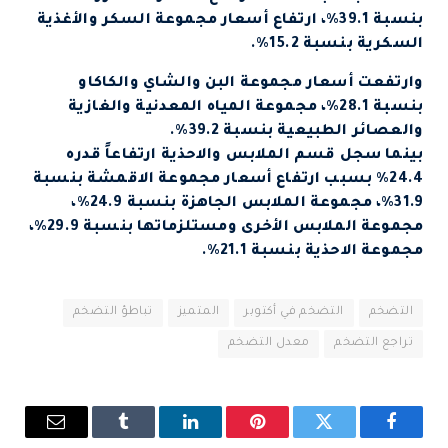
بنسبة 39.1%، ارتفاع أسعار مجموعة السكر والأغذية
السكرية بنسبة 15.2%.
وارتفعت أسعار مجموعة البن والشاي والكاكاو
بنسبة 28.1%، مجموعة المياه المعدنية والغازية
والعصائر الطبيعية بنسبة 39.2%.
بينما سجل قسم الملابس والاحذية ارتفاعاً قدره
24.4% بسبب ارتفاع أسعار مجموعة الاقمشة بنسبة
31.9%، مجموعة الملابس الجاهزة بنسبة 24.9%،
مجموعة الملابس الأخرى ومستلزماتها بنسبة 29.9%،
مجموعة الاحذية بنسبة 21.1%.
التضخم
التضخم في أكتوبر
المتميز
تباطؤ التضخم
تراجع التضخم
معدل التضخم
فيسبوك
تويتر
بينتيريست
لينكدإن
Tumblr
البريد