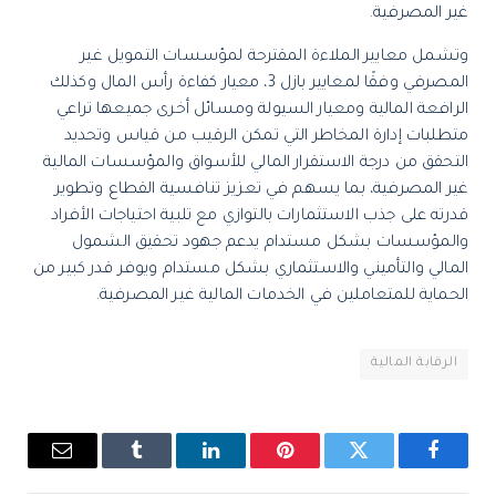
غير المصرفية.
وتشمل معايير الملاءة المقترحة لمؤسسات التمويل غير
المصرفي وفقًا لمعايير بازل 3، معيار كفاءة رأس المال وكذلك
الرافعة المالية ومعيار السيولة ومسائل أخرى جميعها تراعي
متطلبات إدارة المخاطر التي تمكن الرقيب من قياس وتحديد
التحقق من درجة الاستقرار المالي للأسواق والمؤسسات المالية
غير المصرفية، بما يسهم في تعزيز تنافسية القطاع وتطوير
قدرته على جذب الاستثمارات بالتوازي مع تلبية احتياجات الأفراد
والمؤسسات بشكل مستدام يدعم جهود تحقيق الشمول
المالي والتأميني والاستثماري بشكل مستدام ويوفر قدر كبير من
الحماية للمتعاملين في الخدمات المالية غير المصرفية.
الرقابة المالية
فيسبوك
تويتر
بينتيريست
لينكدإن
Tumblr
البريد
الإلكتروني