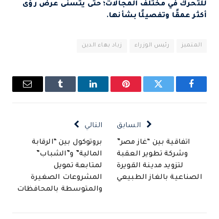
للتحرك في مختلف المجالات؛ حتى يتسنى عرض رؤى
أكثر عمقًا وتفصيلًا بشأنها.
المتميز
رئيس الوزراء
زياد بهاء الدين
فيسبوك
تويتر
بينتيريست
لينكدإن
Tumblr
البريد
الإلكتروني
السابق
التالي
اتفاقية بين “غاز مصر”
بروتوكول بين “الرقابة
وشركة تطوير العقبة
المالية” و”الشباب”
لتزويد مدينة القويرة
لمتابعة تمويل
الصناعية بالغاز الطبيعي
المشروعات الصغيرة
والمتوسطة بالمحافظات