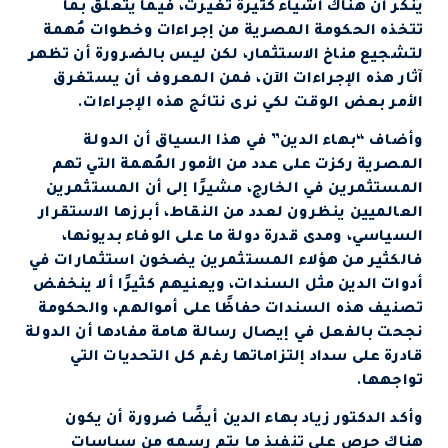
يُنكر أن هناك أشياء كثيرة تغيرت، فيما يتعلق بما
تتخذه الحكومة المصرية من إجراءات وخطوات مُهمة
لتشجيع مناخ الاستثمار، لكن ليس بالضرورة أن تظهر
آثار هذه الإجراءات الآن، فمن المعروف أن يستغرق
الأمر بعض الوقت لكي نرى نتائج هذه الإجراءات.
وأضاف “بهاء الدين” في هذا السياق أن الدولة
المصرية ركزت على عدد من الأمور المُهمة التي تهم
المستثمرين في الخارج، مشيرًا إلى أن المستثمرين
العالميين ينظرون لعدد من النقاط، أبرزها الاستقرار
السياسي، ومدى قدرة دولة ما على الوفاء بديونها،
فالكثير من هؤلاء المستثمرين يضخون استثمارات في
أدوات الدين مثل السندات، ويعنيهم كثيرًا ألا ينخفض
تصنيف هذه السندات حفاظًا على أموالهم، والحكومة
نجحت بالفعل في إيصال رسالة هامة مفادها أن الدولة
قادرة على سداد إلتزاماتها رغم كل التحديات التي
تواجهها.
وأكد الدكتور زياد بهاء الدين أيضًا ضرورة أن يكون
هناك حرص على تنفيذ ما يتم رسمه من سياسات