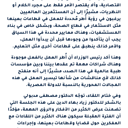
اقتصادية، وألا يقتصر الأمر فقط على مجرد الكلام أو
النظريات، مشيرًا إلى أن المستثمرين العالميين
يرغبون في رؤية أُطر مُحددة للعمل في قطاعات بعينها
مثل الاستثمار في قطاع الصحة، وبشكل خاص في بناء
المستشفيات، وهناك معايير محددة في هذا السياق
يجب أن يتأكدوا من وجودها قبل أن يبدأوا العمل،
والأمر كذلك ينطبق على قطاعات أخرى مثل التعليم.
وهنا أكد رئيس الوزراء أن أُطر العمل بالفعل موجودة
وهناك شراكات مهمة تم عقدها بيننا وبين مؤسسات
طبية عالمية في هذا الصدد، مشيرًا إلى أنه منفتح
كذلك لأي مناقشات من شأنها تيسير العمل في هذه
المجالات المحورية بالنسبة للدولة المصرية.
وفي ختام اللقاء، توجّه الدكتور مصطفى مدبولي
بالشكر للدكتور زياد بهاء الدين على هذه الجلسة التي
تضمنت عرض الكثير من الأفكار والرؤى المهمة، مؤكدًا
أن الفترة المقبلة سيكون هناك الكثير من اللقاءات مع
المفكرين حول قضايا وقطاعات بعينها، وإجراءات