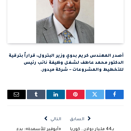
أصدر المهندس كريم بدوي وزير البترول، قراراً بترقية
الدكتور محمد عاطف لشغل وظيفة نائب رئيس
للتخطيط والمشروعات – شركة ميدور.
فيسبوك
تويتر
بينتيريست
لينكدإن
Tumblr
البريد
الإلكتروني
السابق
التالي
بـ44 مليار دولار.. كوريا
«أبوقير للأسمدة»: بدء