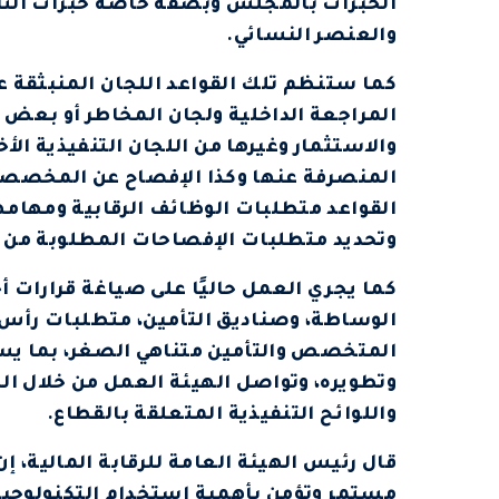
الخبرات بالمجلس وبصفة خاصة خبرات التأ
والعنصر النسائي.
كما ستنظم تلك القواعد اللجان المنبثقة 
المراجعة الداخلية ولجان المخاطر أو بعض م
والاستثمار وغيرها من اللجان التنفيذية الأ
المنصرفة عنها وكذا الإفصاح عن المخصصات
القواعد متطلبات الوظائف الرقابية ومها
وتحديد متطلبات الإفصاحات المطلوبة من 
كما يجري العمل حاليًا على صياغة قرارا
الوساطة، وصناديق التأمين، متطلبات رأس ا
المتخصص والتأمين متناهي الصغر، بما يسه
وتطويره، وتواصل الهيئة العمل من خلال 
واللوائح التنفيذية المتعلقة بالقطاع.
قال رئيس الهيئة العامة للرقابة المالية،
مستمر وتؤمن بأهمية استخدام التكنولوجيا 