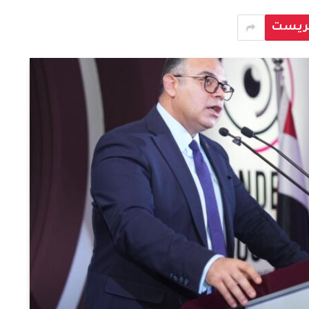
يريست