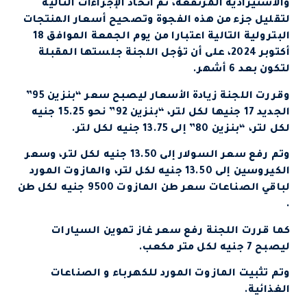
والاستيرادية المرتفعة، تم اتخاذ الإجراءات التالية
لتقليل جزء من هذه الفجوة وتصحيح أسعار المنتجات
البترولية التالية اعتبارا من يوم الجمعة الموافق 18
أكتوبر 2024، على أن تؤجل اللجنة جلستها المقبلة
لتكون بعد 6 أشهر.
وقررت اللجنة زيادة الأسعار ليصبح سعر “بنزين 95”
الجديد 17 جنيها لكل لتر، “بنزين 92” نحو 15.25 جنيه
لكل لتر، “بنزين 80” إلى 13.75 جنيه لكل لتر.
وتم رفع سعر السولار إلى 13.50 جنيه لكل لتر، وسعر
الكيروسين إلى 13.50 جنيه لكل لتر، والمازوت المورد
لباقي الصناعات سعر طن المازوت 9500 جنيه لكل طن
.
كما قررت اللجنة رفع سعر غاز تموين السيارات
ليصبح 7 جنيه لكل متر مكعب.
وتم تثبيت المازوت المورد للكهرباء و الصناعات
الغذائية.