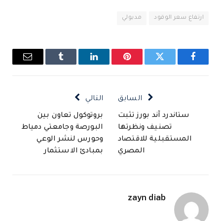
ارتفاع سعر الوقود
مدبولي
فيسبوك
تويتر
بينتيريست
لينكدإن
Tumblr
البريد
الإلكتروني
السابق
التالي
ستاندرد آند بورز تثبت
بروتوكول تعاون بين
تصنيف ونظرتها
البورصة وجامعتي دمياط
المستقبلية للاقتصاد
وحورس لنشر الوعي
المصري
بمبادئ الاستثمار
zayn diab