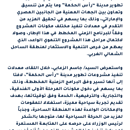
تطوير مدينة “رأس الحكمة” وما يتم من تنسيق
وتعاون بين الجهات المعنية من الجانبين المصري
والإماراتي، وذلك بما يسهم في تحقيق المزيد من
التقدم في معدلات تنفيذ مختلف مكونات المشروع
وفقاً للبرنامج الزمني المخطط في هذا الإطار، وصولا
لاكتمال مراحل هذا المشروع التنموي الواعد، الذي
يعظم من فرص التنمية والاستثمار لمنطقة الساحل
الشمالي الغربي.
واستعرض السيد/ جاسم الزعابي، خلال اللقاء، معدلات
تنفيذ مشروعات تطوير مدينة “رأس الحكمة”، لافتا
إلى أنها تسير وفق البرامج الزمنية المخططة، وذلك
بما يسهم في دخول مكونات المرحلة الأولى الفندقية،
والتجارية، والترفيهية، الخدمة وفق توقيتاتها، بهدف
تقديم تجربة سياحية مميزة، استغلالا للمقومات
والإمكانات الواعدة لهذه المنطقة الساحرة، وجذباً
لمزيد من الحركة السياحية لها، متوجها بالشكر
لرئيس الوزراء على حرصه على المتابعة المستمرة