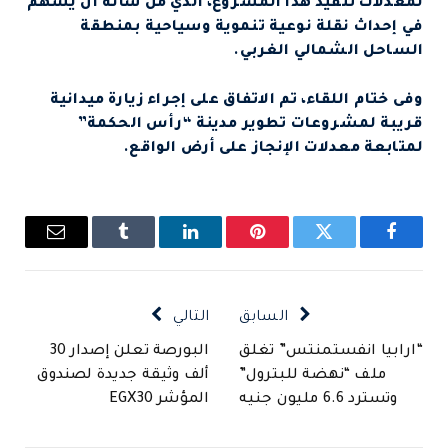
لمعدلات تنفيذ هذا المشروع، الذي من شأنه أن يسهم
في إحداث نقلة نوعية تنموية وسياحية بمنطقة
الساحل الشمالي الغربي.
وفى ختام اللقاء، تم الاتفاق على إجراء زيارة ميدانية
قريبة لمشروعات تطوير مدينة “رأس الحكمة”
لمتابعة معدلات الإنجاز على أرض الواقع.
فيسبوك
تويتر
بينتيريست
لينكدإن
Tumblr
البريد
الإلكتروني
السابق
التالي
“ارابيا انفستمنتس” تغلق
البورصة تعلن إصدار 30
ملف “نهضة للبترول”
ألف وثيقة جديدة لصندوق
وتسترد 6.6 مليون جنيه
المؤشر EGX30