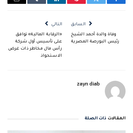
فيسبوك
تويتر
بينتيريست
لينكدإن
Tumblr
البريد
الإلكتروني
السابق
التالي
وفاة والدة أحمد الشيخ
«الرقابة المالية» توافق
رئيس البورصة المصرية
على تأسيس أول شركة
رأس مال مخاطر ذات غرض
الاستحواذ
zayn diab
المقالات
ذات الصلة