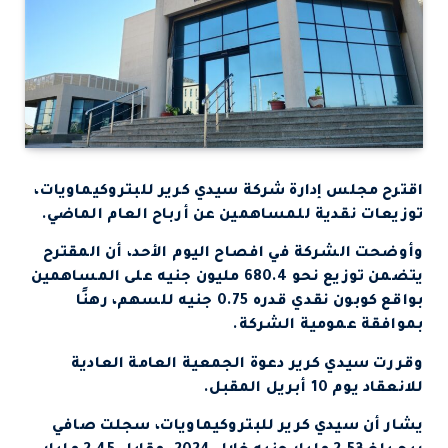
اقترح مجلس إدارة شركة سيدي كرير للبتروكيماويات،
توزيعات نقدية للمساهمين عن أرباح العام الماضي.
وأوضحت الشركة في افصاح اليوم الأحد، أن المقترح
يتضمن توزيع نحو 680.4 مليون جنيه على المساهمين
بواقع كوبون نقدي قدره 0.75 جنيه للسهم، رهنًا
بموافقة عمومية الشركة.
وقررت سيدي كرير دعوة الجمعية العامة العادية
للانعقاد يوم 10 أبريل المقبل.
يشار أن سيدي كرير للبتروكيماويات، سجلت صافي