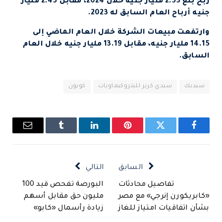
ربح بلغ 2.53 مليار جنيه خلال 2024، مقابل 2.45 مليار
جنيه أرباح العام السابق له 2023.
وارتفعت مبيعات الشركة خلال العام الماضي إلى
14.15 مليار جنيه، مقابل 13.19 مليار جنيه خلال العام
السابق.
سيدبك
سيدي كرير للبتروكيماويات
كوبون
فيسبوك
تويتر
بينتيريست
لينكدإن
Tumblr
البريد
الإلكتروني
السابق
التالي
تفاصيل محادثات
البورصة تفحص قيد 100
«كابريكورن إنرجي» مع مصر
مليون حق مقابل أسهم
بشأن اتفاقيات امتياز للغاز
زيادة رأسمال «كابو»