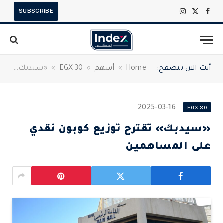
SUBSCRIBE
X
فيسبوك
الانستغرام
(Twitter)
أنت الآن تتصفح:
Home
»
أسهم
»
EGX 30
»
«سيدبك» تقترح توزيع كوبون نقدي على المساهمين
2025-03-16
EGX 30
«سيدبك» تقترح توزيع كوبون نقدي
على المساهمين