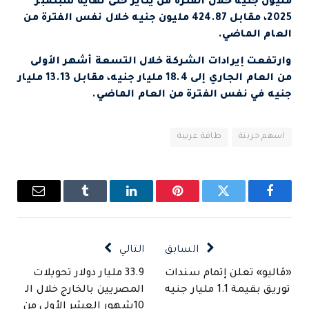
مليون جنيه خلال الفترة من يناير حتى نهاية سبتمبر
2025، مقابل 424.87 مليون جنيه خلال نفس الفترة من
العام الماضي.
وارتفعت إيرادات الشركة خلال التسعة أشهر الأولى
من العام الجاري إلى 18.4 مليار جنيه، مقابل 13.13 مليار
جنيه في نفس الفترة من العام الماضي.
اسهم خزينة
طاقة عربية
فيسبوك
تويتر
بينتيريست
لينكدإن
Tumblr
البريد
الإلكتروني
السابق
التالي
«ڤاليو» تعلن إتمام سندات
33.9 مليار دولار تحويلات
توريق بقيمة 1.1 مليار جنيه
المصريين بالخارج خلال الـ
10شهور العشر الأولى من