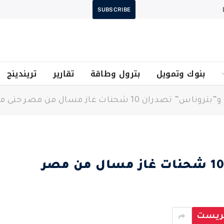
SUBSCRIBE
بنوك وتمويل
بترول وطاقة
تقارير
تريندينج
س” تصدران 10 شحنات غاز مسال من مصر حتى مارس 2026
“شل” و”بتروناس” تصدران 10 شحنات غاز مسال من مصر
يريست