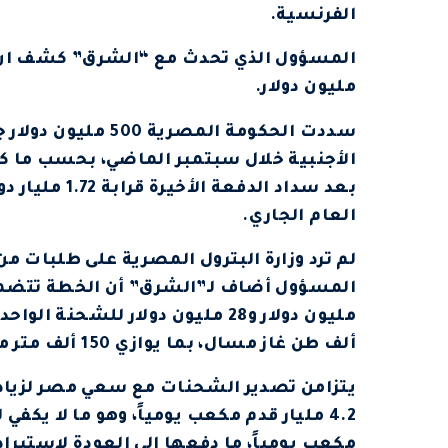
الفرنسية.
مليون دولار.
سددت الحكومة المص
الأجنبية خلال سبتمبر الماضي، بحسب ما 
العام الجاري.
لم ترد وزارة البترول المصرية على طلبات م
ألف طن غاز مسال، بما يوازي 150 ألف متر مكعب.
يتزامن تصدير الشحنات مع سعي مصر لزيادة إ
مكعب يومياً، ما دفعها إلى العودة لاستير