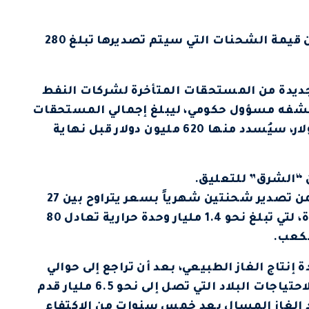
المسؤول الذي تحدث مع “الشرق” كشف ان قيمة الشحنات التي سيتم تصديرها تبلغ 280
رية 500 مليون دولار جديدة من المستحقات المتأخرة لشركات النفط
كشفه مسؤول حكومي، ليبلغ إجمالي المستحقات
بعد سداد الدفعة الأخيرة قرابة 1.72 مليار دولار، سيُسدد منها 620 مليون دولار قبل نهاية
ن “الشرق” للتعليق.
المسؤول أضاف لـ”الشرق” أن الخطة تتضمن تصدير شحنتين شهرياً بسعر يتراوح بين 27
مليون دولار و28 مليون دولار للشحنة الواحدة، لتي تبلغ نحو 1.4 مليار وحدة حرارية تعادل 80
نتاج الغاز الطبيعي، بعد أن تراجع إلى حوالي
4.2 مليار قدم مكعب يومياً، وهو ما لا يكفي لاحتياجات البلاد التي تصل إلى نحو 6.5 مليار قدم
اد الغاز المسال بعد خمس سنوات من الاكتفاء