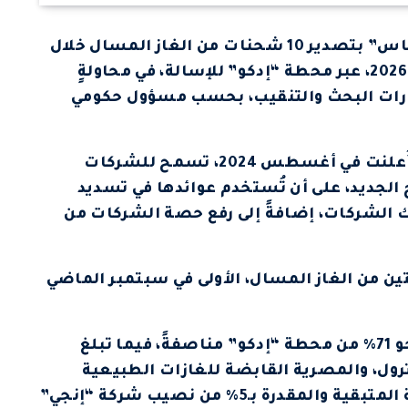
تعتزم مصر السماح لشركتي “شل” و”بتروناس” بتصدير 10 شحنات من الغاز المسال خلال
5 أشهر، بدءاً من نوفمبر المقبل حتى مارس 2026، عبر محطة “إدكو” للإسالة، في محاولةٍ
مارات البحث والتنقيب، بحسب مسؤول حكومي
هذه الخطوة تأتي ضمن إطار حوافز حكومية أُعلنت في أغسطس 2024، تسمح للشركات
الجديد، على أن تُستخدم عوائدها في تسديد
ك الشركات، إضافةً إلى رفع حصة الشركات من
من الغاز المسال، الأولى في سبتمبر الماضي
تستحوذ شركتي “شل”و “بتروناس” على نحو 71% من محطة “إدكو” مناصفةً، فيما تبلغ
رول، والمصرية القابضة للغازات الطبيعية
“إيجاس” نحو 24% مناصفة، وجاءت النسبة المتبقية والمقدرة بـ5% من نصيب شركة “إنجي”