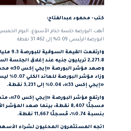
كتب- محمود عبدالفتاح:
أنهت البورصة جلسة ختام الأسبوع، اليوم الخميس
البورصة الرئيسي 0.09% إلى 31.462 نقطة.
2,271.8 تريليون جنيه عند إغلاق الجلسة السابقة.
«إيجي إكس 33»، 0.04% إلى 3,231 نقطة.
بنسبة 0.74%، مُسجلًا 11,667 نقطة.