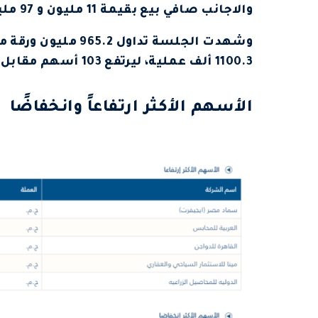
والاجانب صافي بيع بقيمة 11 مليون و 97 مليون جنيه على التوالي.
1100.3 ألف عملية، ليرتفع 103 أسهم مقابل تراجع 69 واستقرار 39 أخرى دون تغيير.
الأسهم الأكثر ارتفاعاً وانخفاضًا