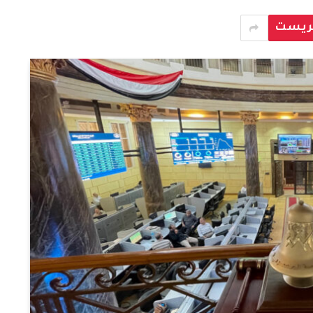
يريست