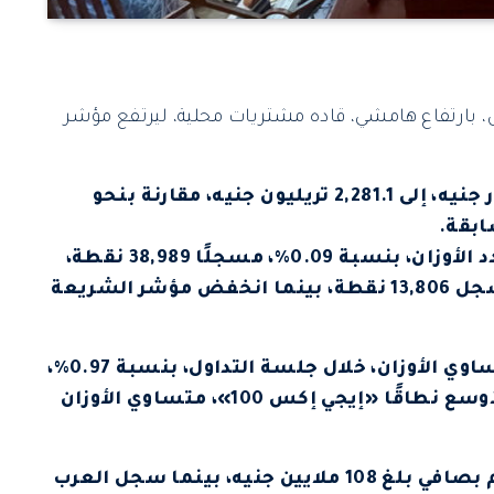
، بارتفاع هامشي، قاده مشتريات محلية، ليرتفع مؤشر
وارتفعت القيمة السوقية للبورصة 9.3 مليار جنيه، إلى 2,281.1 تريليون جنيه، مقارنة بنحو
وصعد مؤشر البورصة «إيجي إكس 30» محدد الأوزان، بنسبة 0.09%، مسجلًا 38,989 نقطة،
وزاد مؤشر البورصة للعائد الكلي 0.07% ليسجل 13,806 نقطة، بينما انخفض مؤشر الشريعة
وارتفع مؤشر البورصة «إيجي إكس 70»، متساوي الأوزان، خلال جلسة التداول، بنسبة 0.97%،
مسجلًا 8,407 نقطة، بينما صعد المؤشر الأوسع نطاقًا «إيجي إكس 100»، متساوي الأوزان
اتجه المستثمرون المحليون لشراء الأسهم بصافي بلغ 108 ملايين جنيه، بينما سجل العرب