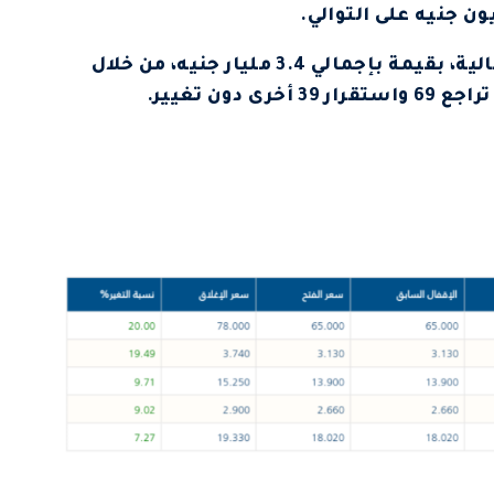
وشهدت الجلسة تداول 965.2 مليون ورقة مالية، بقيمة بإجمالي 3.4 مليار جنيه، من خلال