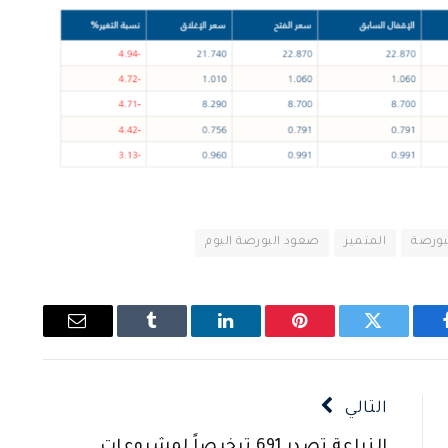
بورصة
المتميز
صعود البورصة اليوم
يسبوك
تويتر
بينتيريست
لينكدإن
Tumblr
البريد
الإلكتروني
التالي
الزراعة تصدر 691 ترخيصاً لمشروعات