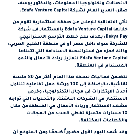
الاتصالات وتكنولوجيا المعلومات، والدكتور يوسف
صقر، المدير العام لشركة Edafa Venture Capital.
تأتي الاتفاقية للإعلان عن صفقة استثمارية تقوم من
خلالها Edafa Venture Capital بالاستثمار في شركة
Bekya Pay، بهدف دعم خطط التوسع الاستراتيجي
للشركة سواء داخل مصر أو في منطقة الخليج العربي،
وذلك كجزء من استراتيجية الاستدامة التي تتبناها
Edafa Venture Capital لتعزيز ريادة الأعمال والنمو
المستدام في المنطقة.
تتضمن فعاليات نسخة هذا العام أكثر من 80 جلسة
نقاشية، بالإضافة إلى 100 ورشة عمل تفاعلية تتناول
أحدث الابتكارات في مجال التكنولوجيا، وفرص
الاستثمار في الشركات الناشئة، والتحديات التي تواجه
مشهد الاستثمار وريادة الأعمال في المنطقةمن خلال
10 مسارات متميزة تغطي العديد من المجالات
والقطاعات المختلفة.
وقد شهد اليوم الأول حضوراً ضخمًا ومن المتوقع أن