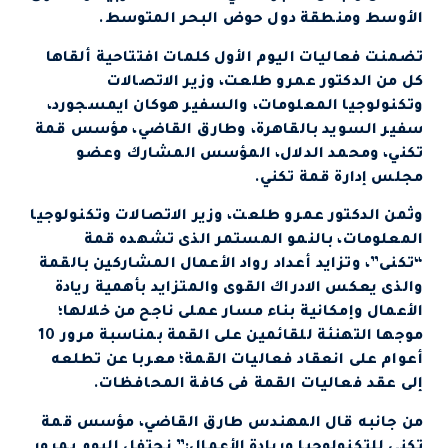
الأوسط ومنطقة دول حوض البحر المتوسط.
تضمنت فعاليات اليوم الأول كلمات افتتاحية ألقاها
كل من الدكتور عمرو طلعت، وزير الاتصالات
وتكنولوجيا المعلومات، والسفير هوكان ايمسجورد،
سفير السويد بالقاهرة، وطارق القاضي، مؤسس قمة
تكني، ومحمد الدلال، المؤسس المشارك وعضو
مجلس إدارة قمة تكني.
وثمن الدكتور عمرو طلعت، وزير الاتصالات وتكنولوجيا
المعلومات، بالنمو المستمر الذى تشهده قمة
“تكنى”، وتزايد أعداد رواد الأعمال المشاركين بالقمة
والذى يعكس الادراك القوى والمتزايد بأهمية ريادة
الأعمال وإمكانية بناء مسار عملى ناجح من خلالها؛
موجها التهنئة للقائمين على القمة بمناسبة مرور 10
أعوام على انعقاد فعاليات القمة؛ معربا عن تطلعه
إلى عقد فعاليات القمة فى كافة المحافظات.
من جانبه قال المهندس طارق القاضي، مؤسس قمة
تكني للتكنولوجيا وريادة الأعمال:” نحتفل اليوم بمرور