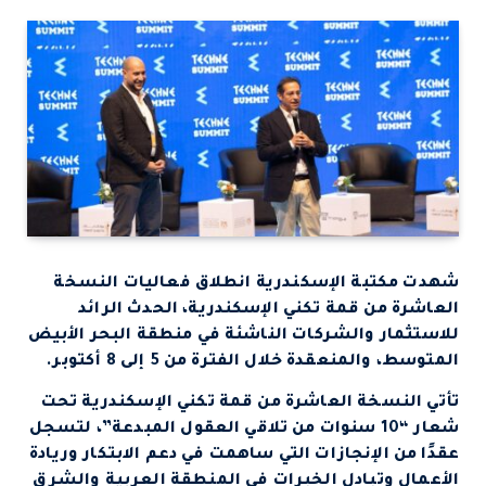
شهدت مكتبة الإسكندرية انطلاق فعاليات النسخة
العاشرة من قمة تكني الإسكندرية، الحدث الرائد
للاستثمار والشركات الناشئة في منطقة البحر الأبيض
المتوسط، والمنعقدة خلال الفترة من 5 إلى 8 أكتوبر.
تأتي النسخة العاشرة من قمة تكني الإسكندرية تحت
شعار “10 سنوات من تلاقي العقول المبدعة”، لتسجل
عقدًا من الإنجازات التي ساهمت في دعم الابتكار وريادة
الأعمال وتبادل الخبرات في المنطقة العربية والشرق