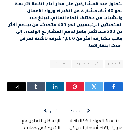
يتجاوز عدد المشاركين على مدار أيام القمة الأربعة
نحو 40 ألف مشارك من الخبراء ورواد الأعمال
والشباب من مختلف أنحاء العالم، ليبلغ عدد
المتحدثين الرئيسيين نحو 400 متحدث، من بينهم أكثر
من 200 مستثمر جاهز لدعم المشاريع الواعدة، إلى
جانب مشاركة أكثر من 1,000 شركة ناشئة تعرض
أحدث ابتكاراتها.
المتميز
تكني الإسكندرية
قمة تكني
فيسبوك
تويتر
بينتيريست
لينكدإن
Tumblr
البريد
الإلكتروني
السابق
التالي
شعبة المواد الغذائية: لا
الإسكان تتعاون مع
مبرر لارتفاع أسعار البن في
الشرطة في حملات