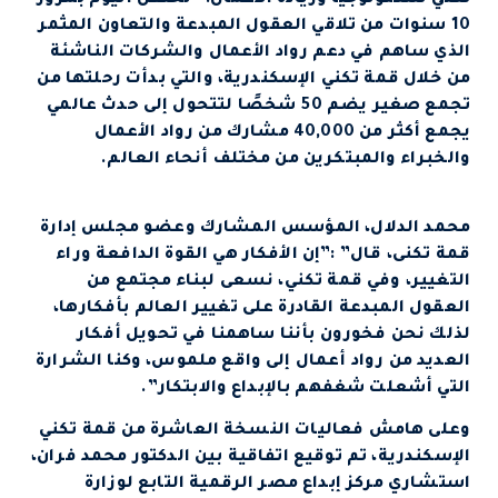
10 سنوات من تلاقي العقول المبدعة والتعاون المثمر
الذي ساهم في دعم رواد الأعمال والشركات الناشئة
من خلال قمة تكني الإسكندرية، والتي بدأت رحلتها من
تجمع صغير يضم 50 شخصًا لتتحول إلى حدث عالمي
يجمع أكثر من 40,000 مشارك من رواد الأعمال
والخبراء والمبتكرين من مختلف أنحاء العالم.
محمد الدلال، المؤسس المشارك وعضو مجلس إدارة
قمة تكنى، قال” :”إن الأفكار هي القوة الدافعة وراء
التغيير، وفي قمة تكني، نسعى لبناء مجتمع من
العقول المبدعة القادرة على تغيير العالم بأفكارها،
لذلك نحن فخورون بأننا ساهمنا في تحويل أفكار
العديد من رواد أعمال إلى واقع ملموس، وكنا الشرارة
التي أشعلت شغفهم بالإبداع والابتكار”.
وعلى هامش فعاليات النسخة العاشرة من قمة تكني
الإسكندرية، تم توقيع اتفاقية بين الدكتور محمد فران،
استشاري مركز إبداع مصر الرقمية التابع لوزارة