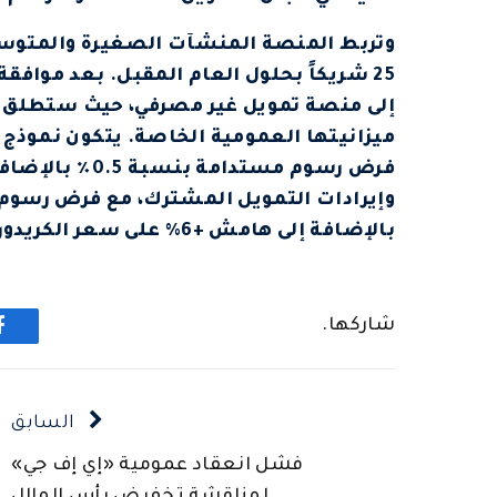
إلى منصة تمويل غير مصرفي، حيث ستطلق 
بالإضافة إلى هامش +6% على سعر الكريدور خلال مدة التمويل.
شاركها.
ف
السابق
فشل انعقاد عمومية «إي إف جي»