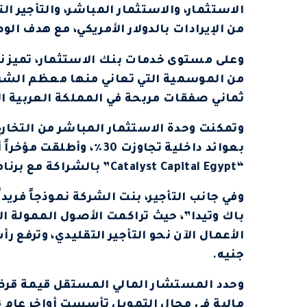
من الإيرادات بالدولار الأمريكي، مع هدف الوصول إلى 60٪ بحلول ا
وعلى مستوى خدمات بنك الاستثمار، تميز ن
ثماني صفقات مربحة في المملكة العربية ا
بعوائد داخلية تجاوزت 30
“Catalyst Capital Egypt” بالشراكة مع برنامج الأمم المتحدة الإنمائي، بحجم 20 مليون دولار.
وفي جانب التأجير، بنت الشركة نموذجاً فريد
جنيه.
مالية في مجال التمويل تأسست أواخر عام 2023، وتوصف بأنها “شركة بيانات”.