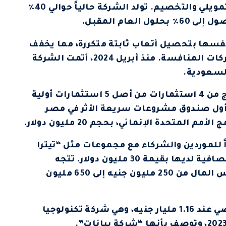
الاستثمار، والاستثمار المباشر، والتأجير التمويلي والتخصيم. تولد الشركة حالياً حوالي 40٪
لعام المقبل.
فسها بتحصيل أتعاب ثابتة متكررة، مما يخفف
من الموسمية التي تعاني منها معظم الشركات المنافسة. منذ أبريل 2024، أتمت الشركة
لسعودية.
وتمكنت وحدة الاستثمار المباشر من التخارج من 4 استثمارات من أصل 5 استثمارات أولية
٪، وأطلقت مؤخراً أول صندوق مشروعات سريعة الأثر في مصر
اً للموردين والشركاء مع مجموعات مثل “تيترا
باك وتيدا”، حيث تراكمت الأصول الممولة الصافية لديها بقيمة 30 مليون دولار. تتجه
الأعمال الآن نحو التأجير التقليدي، وترفع رأس المال من 250 مليون جنيه إلى 650 مليون
وحدد المستشار المالي المستقل قيمة قرضي عند 1.16 مليار جنيه، وهي شركة تكنولوجيا