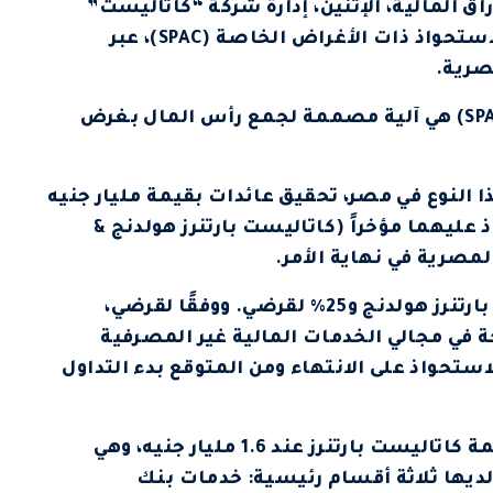
 المالية، الإثنين، إدارة شركة “كاتاليست”
لتسليط الضوء على زيادة رأسمال شركة الاستحواذ ذات الأغراض الخاصة (SPAC)، عبر
صرية.
وشركة الاستحواذ ذات الأغراض الخاصة (SPAC) هي آلية مصممة لجمع رأس المال بغرض
النوع في مصر، تحقيق عائدات بقيمة مليار جنيه
عليهما مؤخراً (كاتاليست بارتنرز هولدنج &
مصرية في نهاية الأمر.
ومن العائدات، سيتخصص 75% لكاتاليست بارتنرز هولدنج و25% لقرضي. ووفقًا لقرضي،
 في مجالي الخدمات المالية غير المصرفية
ستحواذ على الانتهاء ومن المتوقع بدء التداول
وحدد المستشار المالي المستقل (BDO) قيمة كاتاليست بارتنرز عند 1.6 مليار جنيه، وهي
سة مالية متنوعة تأسست عام 2013 ولديها ثلاثة أقسام رئيسية: خدمات بنك