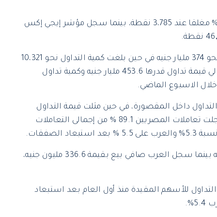
وارتفع مؤشر الشريعة إيجي إكس 33 بنسبة 1.65% مغلقا عند 3،785 نقطة، بينما سجل مؤشر إيجي إكس
وبلغ إجمالى قيمة التداول خلال الأسبوع المنتهي نحو 374 مليار جنيه في حين بلغت كمية التداول نحو 10،321
مليار ورقة منفذة على 662 ألف عملية، مقارنة بإجمالي قيمة تداول قدرها 453.6 مليار جنيه وكمية تداول
% من إجمالى قيمة التداول داخل المقصورة، في حين مثلت قيمة التداول
للسندات والأذون نحو 91.67 % خلال الأسبوع.وسجلت تعاملات المصريين 89.1 % من إجمالى التعاملات
 الصفقات.
وسجل الأجانب صافي بيع بقيمة 836.8 مليون جنيه بينما سجل العرب صافي بيع بقيمة 336.6 مليون جنيه،
مصريين مثلت 89.2 % من قيمة التداول للأسهم المقيدة منذ أول العام بعد استبعاد