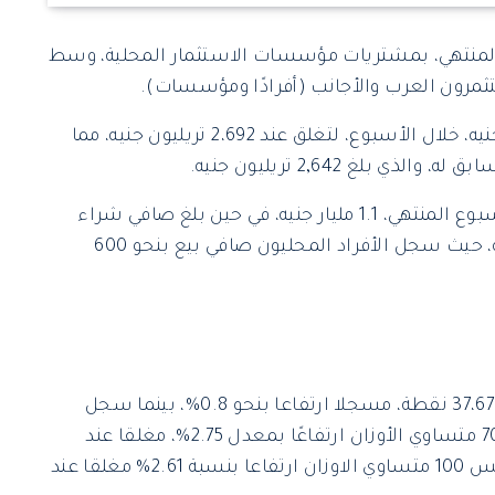
المنتهي، بمشتريات مؤسسات الاستثمار المحلية، وسط
تثمرون العرب والأجانب (أفرادًا ومؤسسات).
وزادت القيمة السوقية لـ البورصة نحو 50.2 مليار جنيه، خلال الأسبوع، لتغلق عند 2،692 تريليون جنيه، مما
وبلغ صافي شراء المستثمرين المحليين خلال الأسبوع المنتهي، 1.1 مليار جنيه، في حين بلغ صافي شراء
مؤسسات الاستثمار المحلية منفردة 1.7 مليار جنيه، حيث سجل الأفراد المحليون صافي بيع بنحو 600
أغلق مؤشر البورصة الرئيسي، إيجى إكس 30 عند 37،677 نقطة، مسجلا ارتفاعا بنحو 0.8%، بينما سجل
مؤشر الأسهم الصغيرة والمتوسطة إيجي إكس 70 متساوي الأوزان ارتفاعًا بمعدل 2.75%، مغلقا عند
11,654 نقطة، في حين سجل سجل مؤشر إيجي إكس 100 متساوي الاوزان ارتفاعا بنسبة 2.61% مغلقا عند