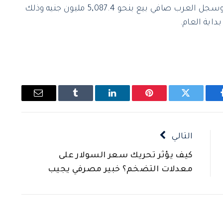
وسجل الأجانب صافي بيع بنحو 6،837 مليون جنيه وسجل العرب صافي بيع بنحو 5,087.4 مليون جنيه وذلك
اية العام.
يسبوك
تويتر
بينتيريست
لينكدإن
Tumblr
البريد
الإلكتروني
التالي
كيف يؤثر تحريك سعر السولار على
معدلات التضخم؟ خبير مصرفي يجيب