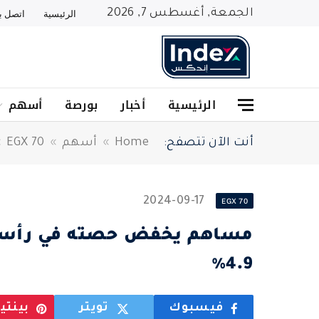
الجمعة, أغسطس 7, 2026
الرئيسية
اتصل بن
الرئيسية
أخبار
بورصة
أسهم
أنت الآن تتصفح:
Home
»
أسهم
»
EGX 70
»
2024-09-17
EGX 70
مساهم يخفض حصته في رأسما
4.9%
فيسبوك
تويتر
بينت