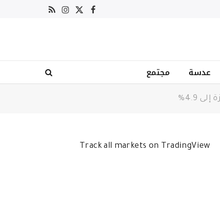
X
فيسبوك
RSS
الانستغرام
(Twitter)
عدسة
مجتمع
 4.9%
Track all markets on TradingView