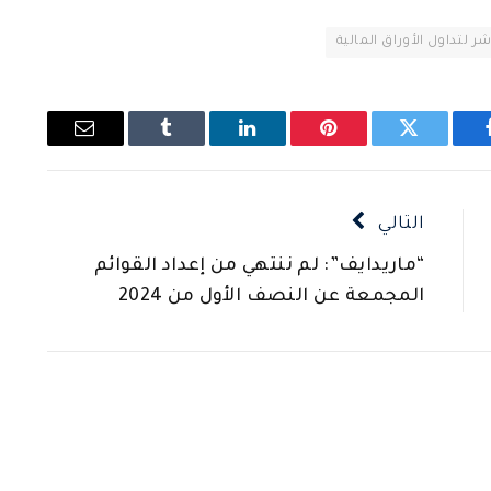
ر لتداول الأوراق المالية
يسبوك
تويتر
بينتيريست
لينكدإن
Tumblr
البريد
الإلكتروني
التالي
“ماريدايف”: لم ننتهي من إعداد القوائم
المجمعة عن النصف الأول من 2024