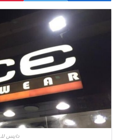
دايس للم