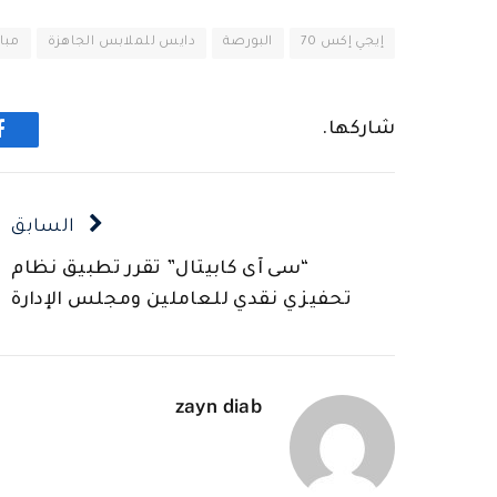
إيجي إكس 70
البورصة
دايس للملابس الجاهزة
مباش
شاركها.
ف
السابق
“سى آى كابيتال” تقرر تطبيق نظام
تحفيزي نقدي للعاملين ومجلس الإدارة
zayn diab