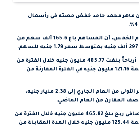
، إن ماهر محمد حامد خفض حصته في رأسمال
وأوضحت الشركة في بيان لبورصة مصر اليوم الخمس، أن المساهم باع 165.6 ألف سهم من
يشار إلى أن دايس للملابس الجاهزة، حققت أرباحاً بلغت 485.77 مليون جنيه خلال الفترة من
يناير حتى نهاية يونيو 2024، مقابل أرباح بقيمة 121.16 مليون جنيه في الفترة المقارنة من
وارتفعت مبيعات الشركة خلال الستة أشهر الأولى من العام الجاري إلى 2.38 مليار جنيه،
وعلى صعيد القوائم غير المجمعة، سجلت صافي ربح بلغ 465.82 مليون جنيه خلال الفترة من
يناير حتى نهاية يونيو 2024، مقابل أرباح بقيمة 125.44 مليون جنيه خلال المدة المقابلة من