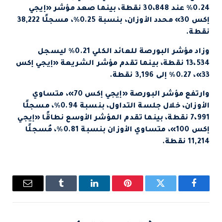
0.24% عند 30،848 نقطة، بينما صعد مؤشر «إيجي
إكس 30» محدد الأوزان، بنسبة 0.25%، مسجلًا 38,222
نقطة.
وزاد مؤشر البورصة للعائد الكلي 0.21% ليسجل
13،534 نقطة، بينما تقدم مؤشر الشريعة «إيجي إكس
33»، 0.27% إلى 3,196 نقطة.
وارتفع مؤشر البورصة «إيجي إكس 70»، متساوي
الأوزان، خلال جلسة التداول، بنسبة 0.94%، مسجلًا
7،991 نقطة، بينما تقدم المؤشر الأوسع نطاقًا «إيجي
إكس 100»، متساوي الأوزان بنسبة 0.81%، مُسجلًا
11,214 نقطة.
فيسبوك
تويتر
بينتيريست
لينكدإن
Tumblr
البريد
الإلكتروني