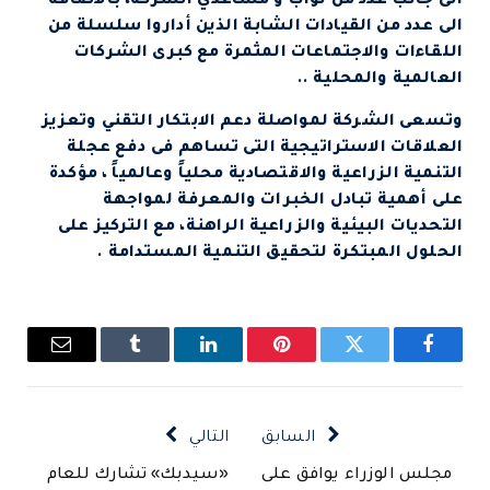
الى جانب عدد من نواب و مساعدي الشركة، بالاضافة
الى عدد من القيادات الشابة الذين أداروا سلسلة من
اللقاءات والاجتماعات المثمرة مع كبرى الشركات
العالمية والمحلية ..
وتسعى الشركة لمواصلة دعم الابتكار التقني وتعزيز
العلاقات الاستراتيجية التى تساهم فى دفع عجلة
التنمية الزراعية والاقتصادية محلياً وعالمياً ، مؤكدة
على أهمية تبادل الخبرات والمعرفة لمواجهة
التحديات البيئية والزراعية الراهنة، مع التركيز على
الحلول المبتكرة لتحقيق التنمية المستدامة .
فيسبوك
تويتر
بينتيريست
لينكدإن
Tumblr
البريد
الإلكتروني
السابق
التالي
مجلس الوزراء يوافق على
«سيدبك» تشارك للعام