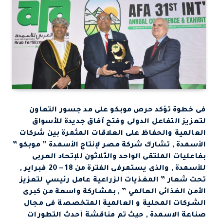
فى خطوة تؤكد حرص موبكو على مد جسور التعاون
لتعزيز التفاعل الدولى وفتح آفاق جديدة للأسواق
العالمية والحفاظ على العلاقات المثمرة بين شركات
الأسمدة , تشارك شركة مصر لإنتاج الأسمدة ” موبكو ”
بفاعليات الملتقى الواحد والثلاثون للإتحاد العربى
للأسمدة , والذى يستمرفى الفترة من 18 – 20 فبراير ,
تحت شعار ” المغذيات الزراعية عامل رئيسي لتعزيز
الأمن الغذائى العالمي ” , بمشاركة واسعة من كبرى
الشركات المحلية و العالمية المتخصصة فى مجال
صناعة الاسمدة , حيث تم مناقشة أحدث التطورات