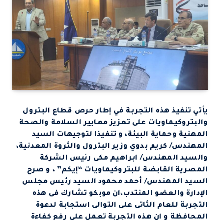
يأتي تنفيذ هذه التجربة في إطار حرص قطاع البترول
والبتروكيماويات على تعزيز معايير السلامة والصحة
المهنية وحماية البيئة، و تنفيذا لتوجيهات السيد
المهندس/ كريم بدوي وزير البترول والثروة المعدنية،
والسيد المهندس/ ابراهيم مكى رئيس الشركة
المصرية القابضة للبتروكيماويات “إيكم” ، و صرح
السيد المهندس/ أحمد محمود السيد رئيس مجلس
الإدارة والعضو المنتدب،ان موبكو تشارك فى هذه
التجربة للعام الثاتى على التوالى استجابة لدعوة
المحافظة و ان هذه التجربة تعمل على رفع كفاءة