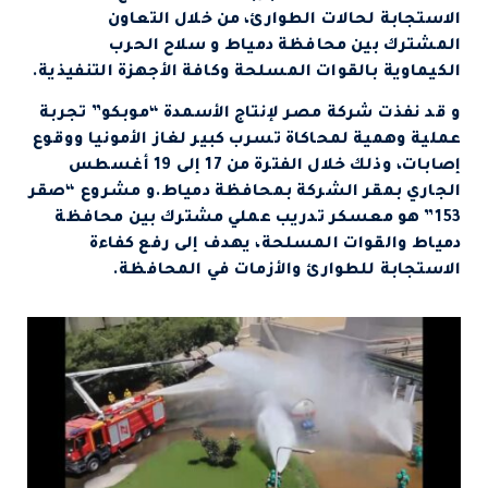
الاستجابة لحالات الطوارئ، من خلال التعاون
المشترك بين محافظة دمياط و سلاح الحرب
الكيماوية بالقوات المسلحة وكافة الأجهزة التنفيذية.
و قد نفذت شركة مصر لإنتاج الأسمدة “موبكو” تجربة
عملية وهمية لمحاكاة تسرب كبير لغاز الأمونيا ووقوع
إصابات، وذلك خلال الفترة من 17 إلى 19 أغسطس
الجاري بمقر الشركة بمحافظة دمياط.و مشروع “صقر
153” هو معسكر تدريب عملي مشترك بين محافظة
دمياط والقوات المسلحة، يهدف إلى رفع كفاءة
الاستجابة للطوارئ والأزمات في المحافظة.