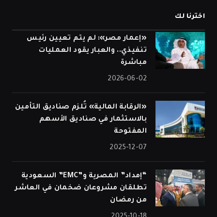
اخترنا لك
«إعمار مصر»: لم يتم تعيين رئيس
تنفيذي.. والعبار يقود العمليات
مباشرة
2026-06-02
«الرقابة المالية» تُلزم صناديق التأمين
بالاستثمار في صناديق الأسهم
المفتوحة
2025-12-07
“إمداد” المصرية و”EMC” السعودية
تطلقان مشروعان ضخمان في العاشر
من رمضان
2025-10-18