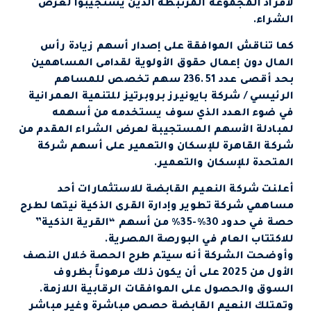
لأفراد المجموعة المرتبطة الذين يستجيبوا لعرض
الشراء.
كما تناقش الموافقة على إصدار أسهم زيادة رأس
المال دون إعمال حقوق الأولوية لقدامى المساهمين
بحد أقصى عدد 236.51 سهم تخصص للمساهم
الرئيسي / شركة بايونيرز بروبرتيز للتنمية العمرانية
في ضوء العدد الذي سوف يستخدمه من أسهمه
لمبادلة الأسهم المستجيبة لعرض الشراء المقدم من
شركة القاهرة للإسكان والتعمير على أسهم شركة
المتحدة للإسكان والتعمير.
أعلنت شركة النعيم القابضة للاستثمارات أحد
مساهمي شركة تطوير وإدارة القرى الذكية نيتها لطرح
حصة في حدود 30%-35% من أسهم “القرية الذكية”
للاكتتاب العام في البورصة المصرية.
وأوضحت الشركة أنه سيتم طرح الحصة خلال النصف
الأول من 2025 على أن يكون ذلك مرهوناً بظروف
السوق والحصول على الموافقات الرقابية اللازمة.
وتمتلك النعيم القابضة حصص مباشرة وغير مباشر