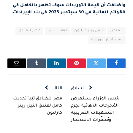
وأضافت أن قيمة التوريدات سوف تظهر بالكامل في
القوائم المالية في 30 سبتمبر 2025 في بند الإيرادات.
المتميز
النيل ريتز كارلتون
ليفت سلاب
مصر للفنادق
نشرة أخبار البورصة
فيسبوك
تويتر
بينتيريست
لينكدإن
Tumblr
البريد
الإلكتروني
السابق
التالي
رئيس الوزراء يستعرض
مصر للفنادق تبدأ تحديث
المُخرجات النهائية لحِزم
كامل لفندق النيل ريتز
التسهيلات الضريبية
كارلتون
ومُحفّزات الاستثمار