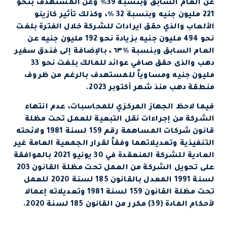
عن العام السابق وبنسبة 39% وعن المستهدف بنحو
221 مليون جنيه وبنسبة 32 %، وكذلك تأثير كازينو
الألعاب والذي حقق ايرادات للشركة خلال الفترة بلغت
نحو 494 مليون جنيه بزيادة نحو 192 مليون جنيه عن
العام السابق وبنسبة %٦٣ ، بالإضافة إلى فندق سفير
دهب والذى حقق صافي عوائد للمالك بلغت نحو 33
مليون جنيه ومساوياً للمستهدف بالرغم من ظروف
منطقة دهب منذ شهر أكتوبر 2023.
فيما لاحظ الجهاز المركزي للمحاسبات، عدم انتهاء
الشركة من إجراءات نقل التبعية للعمل تحت مظلة
قانون شركات المساهمة رقم 159 لسنة 1981 ولائحته
التنفيذية وتعديلاتهما وفقاً لقرار الجمعية العامة غير
العادية للشركة المنعقدة في 30 يونيو 2021 بالموافقة
على تحويل الشركة من العمل تحت مظلة القانون 203
لسنة 1991 المعدل بالقانون 185 لسنة 2020 للعمل
تحت مظلة القانون 159 لسنة 1981 وتعديلاته إعمالا
لأحكام المادة (39) مكرر من القانون 185 لسنة 2020.