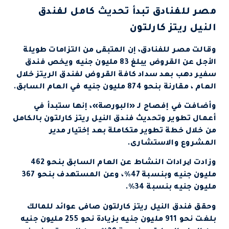
مصر للفنادق تبدأ تحديث كامل لفندق
النيل ريتز كارلتون
وقالت مصر للفنادق، إن المتبقى من التزامات طويلة
الأجل عن القروض يبلغ 83 مليون جنيه ويخص فندق
سفير دهب بعد سداد كافة القروض لفندق الريتز خلال
العام ، مقارنة بنحو 874 مليون جنيه في العام السابق.
وأضافت في إفصاح لـ «البورصة»، إنها ستبدأ في
أعمال تطوير وتحديث فندق النيل ريتز كارلتون بالكامل
من خلال خطة تطوير متكاملة بعد إختيار مدير
المشروع والاستشارى.
وزادت ایرادات النشاط عن العام السابق بنحو 462
مليون جنيه وبنسبة 47%، وعن المستهدف بنحو 367
مليون جنيه بنسبة 34%.
وحقق فندق النيل ريتز كارلتون صافى عوائد للمالك
بلغت نحو 911 مليون جنيه بزيادة نحو 255 مليون جنيه