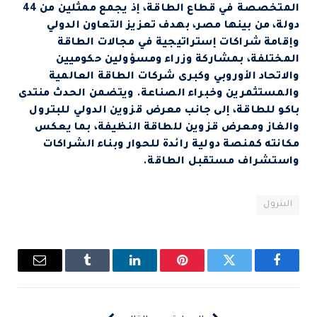
المتخصصة في قطاع الطاقة، إذ يجمع ممثلين من 44
دولة، من بينها مصر، بهدف تعزيز التعاون الدولي
وإقامة شراكات إستراتيجية في مجالات الطاقة
المختلفة، بمشاركة وزراء ومسؤولين حكوميين
والاتحاد الأوروبي وكبرى شركات الطاقة العالمية
والمستثمرين وخبراء الصناعة. ويتضمن الحدث منتدى
باكو للطاقة، إلى جانب معرض قزوين الدولي للبترول
والغاز ومعرض قزوين للطاقة النظيفة، بما يعكس
مكانته كمنصة دولية رائدة للحوار وبناء الشراكات
واستشراف مستقبل الطاقة.
البترول
فيسبوك
تويتر
بينتيريست
لينكدإن
Tumblr
البريد
الإلكتروني