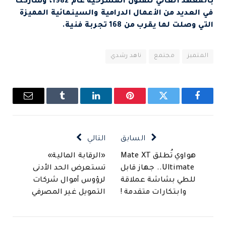
بالمعهد العالي للفنون المسرحية عام 1982، وشاركت
في العديد من الأعمال الدرامية والسينمائية المميزة
التي وصلت لما يقرب من 168 تجربة فنية.
المتميز
مجتمع
ناهد رشدي
فيسبوك
تويتر
بينتيريست
لينكدإن
Tumblr
البريد
الإلكتروني
السابق
التالي
هواوي تُطلق Mate XT
«الرقابة المالية»
Ultimate.. جهاز قابل
تستعرض الحد الأدنى
للطي بشاشة عملاقة
لرؤوس أموال شركات
وابتكارات متقدمة !
التمويل غير المصرفي