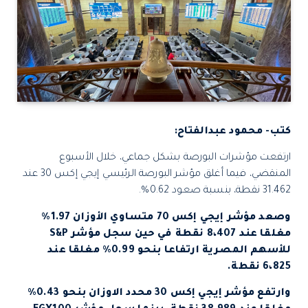
كتب- محمود عبدالفتاح:
ارتفعت مؤشرات البورصة بشكل جماعي، خلال الأسبوع
المنقضي، فيما أغلق مؤشر البورصة الرئيسي إيجي إكس 30 عند
31.462 نقطة، بنسبة صعود 0.62%.
وصعد مؤشر إيجي إكس 70 متساوي الأوزان 1.97%
مغلقا عند 8،407 نقطة في حين سجل مؤشر S&P
للأسهم المصرية ارتفاعا بنحو 0.99% مغلقا عند
6،825 نقطة.
وارتفع مؤشر إيجي إكس 30 محدد الاوزان بنحو 0.43%