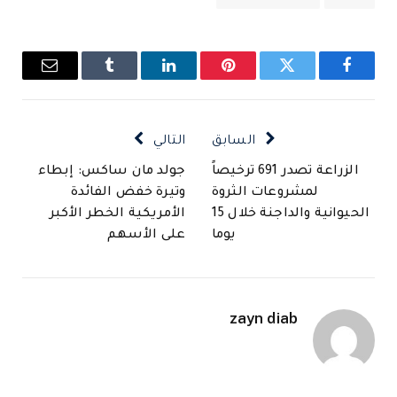
فيسبوك
تويتر
بينتيريست
لينكدإن
Tumblr
البريد
الإلكتروني
السابق
التالي
الزراعة تصدر 691 ترخيصاً
جولد مان ساكس: إبطاء
لمشروعات الثروة
وتيرة خفض الفائدة
الحيوانية والداجنة خلال 15
الأمريكية الخطر الأكبر
يوما
على الأسهم
zayn diab