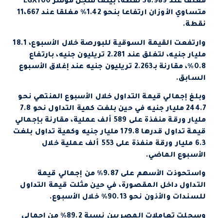
مغلقا عند 38.989 نقطة، بينما سجل مؤشر EGX100
متساوي الأوزان ارتفاعا بنحو 1.42% مغلقا عند 11،667
نقطة.
وارتفعت القيمة السوقية للبورصة خلال الأسبوع، 18.1
مليار جنيه، لتغلق عند 2.281 تريليون جنيه، بارتفاع
0.8%، مقارنة بـ2.263 تريليون جنيه عند إغلاق الأسبوع
السابق.
وبلغ إجمالي قيمة التداول خلال الأسبوع المنتهي نحو
244.7 مليار جنيه في حين بلغت كمية التداول نحو 7.8
مليار ورقة منفذة على 589 ألف عملية، مقارنة بإجمالي
قيمة تداول قدرها 179.8 مليار جنيه وكمية تداول بلغت
6.3 مليار ورقة منفذة على 553 ألف عملية خلال
الأسبوع الماضي.
واستحوذت الأسهم على 9.87% من إجمالي قيمة
التداول داخل المقصورة، في حين مثلت قيمة التداول
للسندات والأذون نحو 90.13% خلال الأسبوع.
وسجلت تعاملات المصريين نسبة 89.2% من إجمالي