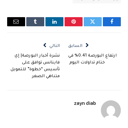
فيسبوك
تويتر
بينتيريست
لينكدإن
Tumblr
البريد
الإلكتروني
السابق
التالي
ارتفاع البورصة 0.41% في
نشرة أخبار البورصة| إي
ختام تداولات اليوم
فاينانس توافق على
تأسيس “خطوة” للتمويل
متناهي الصغر
zayn diab