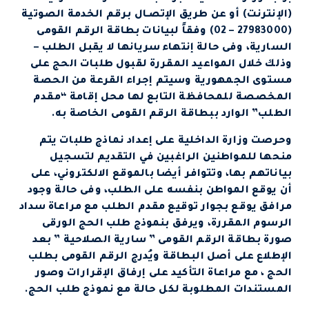
(الإنترنت) أو عن طريق الإتصـال برقم الخدمة الصوتية
(27983000 – 02) وفقاً لبيانات بطاقة الرقم القومى
السارية، وفى حالة إنتهاء سريانها لا يقبل الطلب –
وذلك خلال المواعيد المقررة لقبول طلبات الحج على
مستوى الجمهورية وسيتم إجراء القرعة من الحصة
المخصصة للمحافظة التابع لها محل إقامة “مقدم
الطلب” الوارد ببطاقة الرقم القومى الخاصة به.
وحرصت وزارة الداخلية على إعداد نماذج طلبات يتم
منحها للمواطنين الراغبين في التقديم لتسجيل
بياناتهم بها، وتتوافر أيضا بالموقع الالكتروني، على
أن يوقع المواطن بنفسه على الطلب، وفى حالة وجود
مرافق يوقع بجوار توقيع مقدم الطلب مع مراعاة سداد
الرسوم المقررة، ويرفق بنموذج طلب الحج الورقى
صورة بطاقة الرقم القومى ” سارية الصلاحية ” بعد
الإطلاع على أصل البطاقة ويُدرج الرقم القومى بطلب
الحج ، مع مراعاة التأكيد على إرفاق الإقرارات وصور
المستندات المطلوبة لكل حالة مع نموذج طلب الحج.