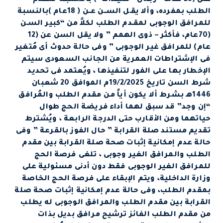
الطلب بمفرده، وألا يقـل الســن عــن ( 18عام )بالنسبة
للمرافق الوجوبى لمقـدم الطلب لكلاً من “كبير السـن
(70عام، فأكثر – ذوى الهمم ” ولا يقل السن عن (12
عام) للمرافق غير الوجوبى ” وفى حالة حدوث أى مُتغير
فى الإشتراطات العمرية من الجانب السعودى سيتم
الإخطار بها على الفور لتنفيذها ، ويُعتمد فى تحديد
شرط السن تاريخ 19/2/2025م الموافق 20 شعبان
1446هـ بشرط ألا يكون أياً مـن مقدم الطلب والمُرافق
“إن وجد” قد سبق لهما أداء فريضة الحج طوال
حياتهما ومن الأقارب حتى الدرجة الرابعة ، ويُشترط
تقديم مستند صلة القرابة ” حال الفوز بالقرعة ” وفى
حالة عدم إمكانية إثبات صحة صلة القرابة بين مقدم
الطلب والمرافق الغير وجوبى ، تلغى فرصة الحج
للمرافق الغير الوجوبى فقط دون أدنى مسئولية على
وزارة الداخلية، ويتم الإبقاء على فرصة الحج الخاصة
بمقدم الطلب، وفى حالة عدم إمكانية إثبات صحة صلة
القرابة بين مقدم الطلب والمرافق الوجوبى له يطلب
من مقدم الطلب الفائز ترشيح مرافق بديل بذات