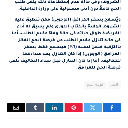
الشروط، وفى حالة عدم إستطاعته ذلك يُلغى طلب
الحج كاملاً دون أدنى مسئولية على وزارة الداخلية.
ويُسمح بسفر المرافق (الوجوبى) ممن تنطبق عليه
الشروط الواردة بالكتاب الدورى ولم يسبق له أداء
الفريضة طوال حياته فى حالة وفاة مقدم الطلب، أما
فى حالة تنازل مقدم الطلب عن فرصة الحج الفائز
بالتزكية ضمن نسبة (1%) فيسمح فقط بسفر
المرافق (الوجوبى) إذا كان التنازل بعد سدادهما
للتكاليف، أما إذا كان التنازل قبل سداد التكاليف تُلغى
فرصة الحج للمرافق.
الحج
قرعة الحج
فيسبوك
تويتر
بينتيريست
لينكدإن
Tumblr
البريد
الإلكتروني