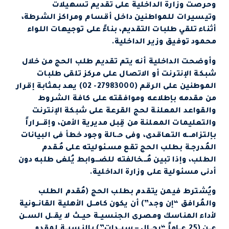
وحرصت وزارة الداخلية على تقديم تسهيلات
وتيسيرات للمواطنين داخل أقسام ومراكز الشرطة،
أثناء تلقي طلبات التقديم، بناءً على توجيهات اللواء
محمود توفيق وزير الداخلية.
وأوضحت الداخلية أنه يتم تقديم طلب الحج من خلال
شبكة الإنترنت أو الاتصال على مركز تلقى طلبات
الموطنين على الرقم (27983000- 02) يعد بمثابة إقرار
من مقدمه بإطلاعه وموافقته على كافة الشروط
والقواعد المعلنة لحج القرعة على شبكة الإنترنت
والتعليمات المعلنة من قِبل مديرية الأمن، وإقـــراراً
بإلتزامـــه التعاقدى، وفى حــالة وجود خطأ فى البيانات
المُدرجـة بطلب الحج تقع مسـئوليته على مُـقدم
الطلب، وإذا تبين مُـــخالفته للضـــوابط يُلغى طلبه دون
أدنى مسئولية على وزارة الداخلية.
ويُشترط فيمن يتقدم بطلب الحج (مُقدم الطلب
والمُرافق “إن وجد”) أن يكون كامــل الأهلية القانــونية
لأداء المناسك ومصرى الجنسيــة حيــث لا يقــل الســن
عــن (25 عــاماً “رجــال – سيــدات”) بالنسبــة لمقدم